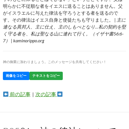
明らかに不従順な者をイエスに送ることはありません。父
がイスラエルに与えた律法を守ろうとする者を送るので
す。その律法はイエス自身と使徒たちも守りました。 |
主に
連なる異邦人、主に仕え、主のしもべとなり…私の契約を堅
く守る者を、私は聖なる山に連れて行く。（イザヤ書56:6-
7） | kaminorippo.org
神の御業に加わりましょう。このメッセージを共有してください！
画像をコピー
テキストをコピー
前の記事
|
次の記事