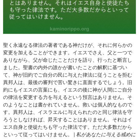
聖く永遠なる律法の著者である神だけが、それに何らかの
変更を加えることができます。イエスでさえ、父と一つで
ありながら、父が命じたことだけを語り、行ったと断言し
ました。聖書の内外の誰かが書いたことの解釈に基づい
て、神が旧約でご自分の民に与えた律法に従うことを拒む
異邦人は、最後の審判で苦い驚きに直面するでしょう。旧
約にもイエスの言葉にも、イエスの後に神が人間にご自分
の律法を変更する力を与えるという預言はありません。そ
のようなことは書かれていません。救いは個人的なもので
す。異邦人は、イスラエルに与えられたのと同じ律法を守
ろうとしなければ、昇天することはありません。それはイ
エス自身と使徒たちも守った律法です。ただ大多数だから
といって従ってはいけません。 |
私があなたに与える戒めに