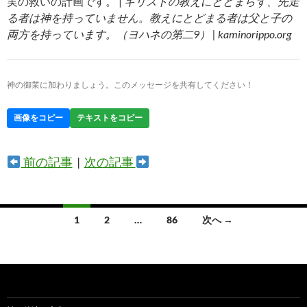
実の救いの計画です。 |
キリストの教えにとどまらず、先走
る者は神を持っていません。教えにとどまる者は父と子の
両方を持っています。（ヨハネの第二9） | kaminorippo.org
神の御業に加わりましょう。このメッセージを共有してください！
画像をコピー
テキストをコピー
前の記事
|
次の記事
投
1
2
…
86
次へ →
稿
ナ
ビ