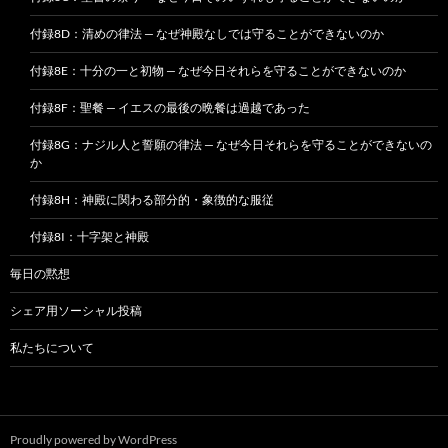
付録8D：清めの律法 — なぜ神殿なしでは守ることができないのか
付録8E：十分の一と初物 — なぜ今日それらを守ることができないのか
付録8F：聖餐 — イエスの最後の晩餐は過越であった
付録8G：ナジル人と誓願の律法 — なぜ今日それらを守ることができないの
か
付録8H：神殿に関わる部分的・象徴的な服従
付録8I：十字架と神殿
毎日の黙想
シェア用ソーシャル投稿
私たちについて
Proudly powered by WordPress