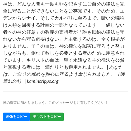
神は、どんな人間も一度も罪を犯さずにご自分の律法を完
全に守ることができないことをご存知です。そのため、エ
デンからシナイ、そしてカルバリに至るまで、贖いの犠牲
は人類を回復する計画の一部となっています。「値しない
者への神の好意」の教義の支持者が「誰も旧約の律法を守
れないから守る必要はない」と主張するのは、全く根拠が
ありません。子羊の血は、神の律法を誠実に守ろうと努力
しながらも、倒れて赦しを必要とする者のために用意され
ています。キリストの血は、聖く永遠なる主の律法を公然
と無視する者には一滴たりとも適用されません。 |
あなた
は、ご自分の戒めを熱心に守るよう命じられました。（詩
篇119:4） | kaminorippo.org
神の御業に加わりましょう。このメッセージを共有してください！
画像をコピー
テキストをコピー