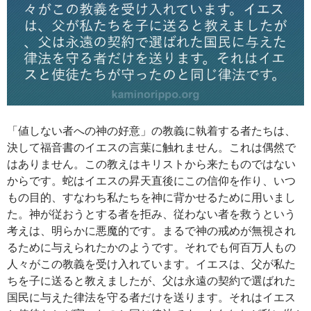
「値しない者への神の好意」の教義に執着する者たちは、
決して福音書のイエスの言葉に触れません。これは偶然で
はありません。この教えはキリストから来たものではない
からです。蛇はイエスの昇天直後にこの信仰を作り、いつ
もの目的、すなわち私たちを神に背かせるために用いまし
た。神が従おうとする者を拒み、従わない者を救うという
考えは、明らかに悪魔的です。まるで神の戒めが無視され
るために与えられたかのようです。それでも何百万人もの
人々がこの教義を受け入れています。イエスは、父が私た
ちを子に送ると教えましたが、父は永遠の契約で選ばれた
国民に与えた律法を守る者だけを送ります。それはイエス