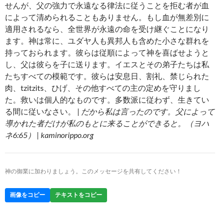
せんが、父の強力で永遠なる律法に従うことを拒む者が血
によって清められることもありません。もし血が無差別に
適用されるなら、全世界が永遠の命を受け継ぐことになり
ます。神は常に、ユダヤ人も異邦人も含めた小さな群れを
持っておられます。彼らは従順によって神を喜ばせようと
し、父は彼らを子に送ります。イエスとその弟子たちは私
たちすべての模範です。彼らは安息日、割礼、禁じられた
肉、tzitzits、ひげ、その他すべての主の定めを守りまし
た。救いは個人的なものです。多数派に従わず、生きてい
る間に従いなさい。 |
だから私は言ったのです。父によって
導かれた者だけが私のもとに来ることができると。（ヨハ
ネ6:65） | kaminorippo.org
神の御業に加わりましょう。このメッセージを共有してください！
画像をコピー
テキストをコピー