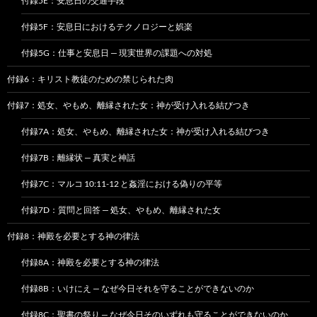
付録5E：安息日の交通手段
付録5F：安息日におけるテクノロジーと娯楽
付録5G：仕事と安息日 — 現実世界の課題への対処
付録6：キリスト教徒のための禁じられた肉
付録7：処女、やもめ、離縁された女：神が受け入れる結びつき
付録7A：処女、やもめ、離縁された女：神が受け入れる結びつき
付録7B：離縁状 — 真実と神話
付録7C：マルコ 10:11-12 と姦淫における偽りの平等
付録7D：質問と回答 — 処女、やもめ、離縁された女
付録8：神殿を必要とする神の律法
付録8A：神殿を必要とする神の律法
付録8B：いけにえ — なぜ今日それを守ることができないのか
付録8C：聖書の祭り — なぜ今日そのいずれも守ることができないのか