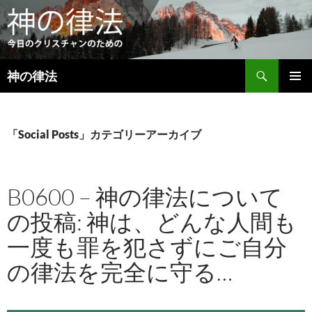
検
神の律法
索
コ
メインメ
ン
ニュー
テ
ン
「Social Posts」カテゴリーアーカイブ
ツ
へ
ス
B0600 – 神の律法について
キ
ッ
の投稿: 神は、どんな人間も
プ
一度も罪を犯さずにご自分
の律法を完全に守る…