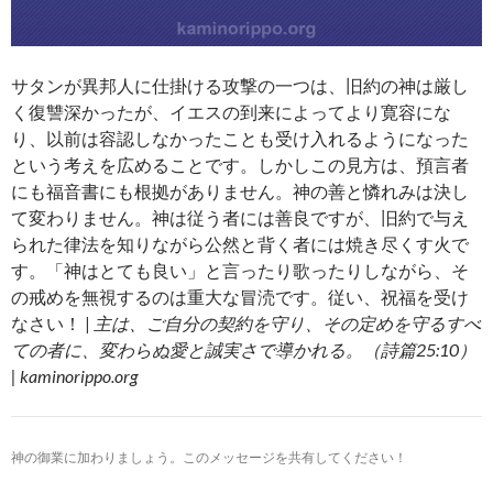
サタンが異邦人に仕掛ける攻撃の一つは、旧約の神は厳し
く復讐深かったが、イエスの到来によってより寛容にな
り、以前は容認しなかったことも受け入れるようになった
という考えを広めることです。しかしこの見方は、預言者
にも福音書にも根拠がありません。神の善と憐れみは決し
て変わりません。神は従う者には善良ですが、旧約で与え
られた律法を知りながら公然と背く者には焼き尽くす火で
す。「神はとても良い」と言ったり歌ったりしながら、そ
の戒めを無視するのは重大な冒涜です。従い、祝福を受け
なさい！ |
主は、ご自分の契約を守り、その定めを守るすべ
ての者に、変わらぬ愛と誠実さで導かれる。（詩篇25:10）
| kaminorippo.org
神の御業に加わりましょう。このメッセージを共有してください！