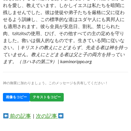
れを愛し、教えています。しかしイエスは私たちを暗闇に
残しませんでした。彼は使徒や弟子たちを厳格に父に従わ
せるよう訓練し、この標準的な道はユダヤ人にも異邦人に
も適用されます。彼ら全員が安息日、割礼、禁じられた
肉、tzitzitsの使用、ひげ、その他すべての主の定めを守り
ました。救いは個人的なものです。生きている間に従いな
さい。 |
キリストの教えにとどまらず、先走る者は神を持っ
ていません。教えにとどまる者は父と子の両方を持ってい
ます。（ヨハネの第二9） | kaminorippo.org
神の御業に加わりましょう。このメッセージを共有してください！
画像をコピー
テキストをコピー
前の記事
|
次の記事