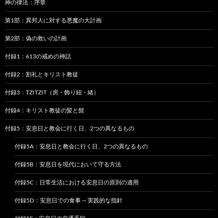
ゲ
神の律法：序章
ー
第1部：異邦人に対する悪魔の大計画
シ
第2部：偽の救いの計画
ョ
付録1：613の戒めの神話
ン
付録2：割礼とキリスト教徒
付録3：TZITZIT（房・飾り紐・緒）
付録4：キリスト教徒の髪と髭
付録5：安息日と教会に行く日、2つの異なるもの
付録5A：安息日と教会に行く日、2つの異なるもの
付録5B：安息日を現代において守る方法
付録5C：日常生活における安息日の原則の適用
付録5D：安息日での食事 — 実践的な指針