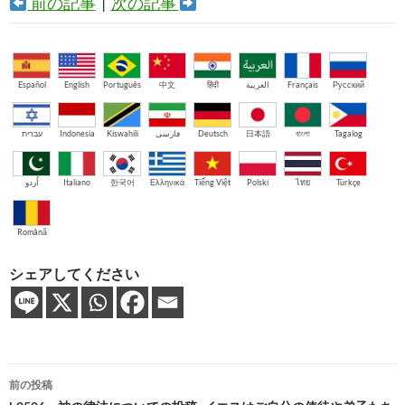
前の記事
|
次の記事
Español
English
Português
中文
हिंदी
العربية
Français
Русский
עברית
Indonesia
Kiswahili
فارسی
Deutsch
日本語
বাংলা
Tagalog
اُردو
Italiano
한국어
Ελληνικά
Tiếng Việt
Polski
ไทย
Türkçe
Română
シェアしてください
投
前の投稿