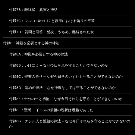
付録7B：離縁状 — 真実と神話
付録7C：マルコ 10:11-12 と姦淫における偽りの平等
付録7D：質問と回答 — 処女、やもめ、離縁された女
付録8：神殿を必要とする神の律法
付録8A：神殿を必要とする神の律法
付録8B：いけにえ — なぜ今日それを守ることができないのか
付録8C：聖書の祭り — なぜ今日そのいずれも守ることができないのか
付録8D：清めの律法 — なぜ神殿なしでは守ることができないのか
付録8E：十分の一と初物 — なぜ今日それらを守ることができないのか
付録8F：聖餐 — イエスの最後の晩餐は過越であった
付録8G：ナジル人と誓願の律法 — なぜ今日それらを守ることができないの
か