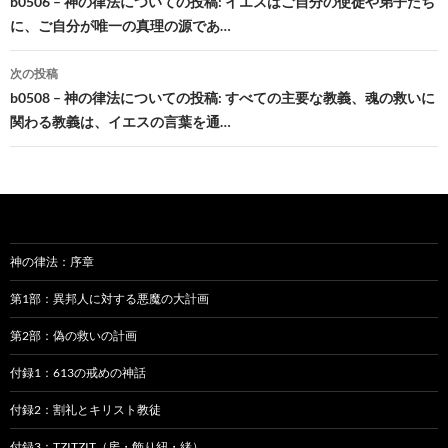
稿
b0506 – 神の律法についての投稿: イエスはご自分の使徒や弟子たち
に、ご自分が唯一の真理の源であ…
ナ
ビ
次の投稿
b0508 – 神の律法についての投稿: すべての主要な教義、魂の救いに
ゲ
関わる教義は、イエスの言葉を通…
ー
シ
ョ
ン
神の律法：序章
第1部：異邦人に対する悪魔の大計画
第2部：偽の救いの計画
付録1：613の戒めの神話
付録2：割礼とキリスト教徒
付録3：TZITZIT（房・飾り紐・緒）