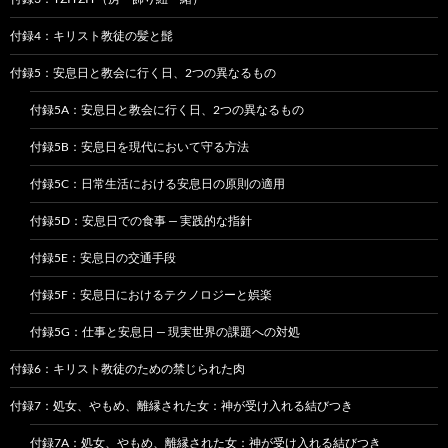
付録4：キリスト教徒の髪と髭
付録5：安息日と教会に行く日、2つの異なるもの
付録5A：安息日と教会に行く日、2つの異なるもの
付録5B：安息日を現代において守る方法
付録5C：日常生活における安息日の原則の適用
付録5D：安息日での食事 — 実践的な指針
付録5E：安息日の交通手段
付録5F：安息日におけるテクノロジーと娯楽
付録5G：仕事と安息日 — 現実世界の課題への対処
付録6：キリスト教徒のための禁じられた肉
付録7：処女、やもめ、離縁された女：神が受け入れる結びつき
付録7A：処女、やもめ、離縁された女：神が受け入れる結びつき