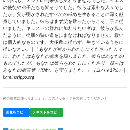
の時代も、メシアの到来後も変わりませんでした。イエス
の使徒や弟子たちも皆そうでした。彼らは素朴な人々でし
たが、父が明かされたすべての戒めを生きることに深く献
身していました。彼らはまず父を敬ったからこそ、子に従
いました。キリストの群れに加わりたい者は、彼らが歩ん
だように、従順の狭い道を歩まなければなりません。救い
は個人的なものです。大多数に従わず、生きているうちに
従いなさい。 |
「あなたが世からわたしにくださった人々
に、わたしはあなたの御名を現しました。彼らはあなたの
ものでしたが、あなたは彼らをわたしにくださり、彼らは
あなたの御言葉（旧約）を守りました。」（ヨハネ17:6） |
kaminorippo.org
神の御業に加わりましょう。このメッセージを共有してください！
画像をコピー
テキストをコピー