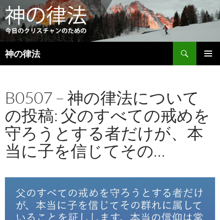
検
神の律法
索
コ
メインメ
ン
ニュー
テ
B0507 – 神の律法について
ン
ツ
の投稿: 父のすべての戒めを
へ
ス
守ろうとする者だけが、本
キ
ッ
当に子を信じてその…
プ