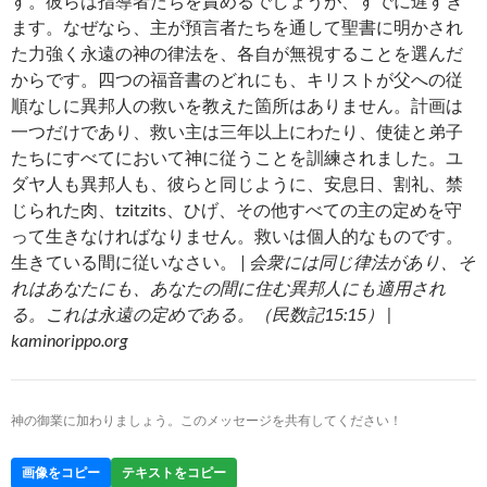
す。彼らは指導者たちを責めるでしょうが、すでに遅すぎ
ます。なぜなら、主が預言者たちを通して聖書に明かされ
た力強く永遠の神の律法を、各自が無視することを選んだ
からです。四つの福音書のどれにも、キリストが父への従
順なしに異邦人の救いを教えた箇所はありません。計画は
一つだけであり、救い主は三年以上にわたり、使徒と弟子
たちにすべてにおいて神に従うことを訓練されました。ユ
ダヤ人も異邦人も、彼らと同じように、安息日、割礼、禁
じられた肉、tzitzits、ひげ、その他すべての主の定めを守
って生きなければなりません。救いは個人的なものです。
生きている間に従いなさい。 |
会衆には同じ律法があり、そ
れはあなたにも、あなたの間に住む異邦人にも適用され
る。これは永遠の定めである。（民数記15:15） |
kaminorippo.org
神の御業に加わりましょう。このメッセージを共有してください！
画像をコピー
テキストをコピー