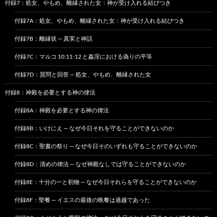
付録7：処女、やもめ、離縁された女：神が受け入れる結びつき
付録7A：処女、やもめ、離縁された女：神が受け入れる結びつき
付録7B：離縁状 — 真実と神話
付録7C：マルコ 10:11-12 と姦淫における偽りの平等
付録7D：質問と回答 — 処女、やもめ、離縁された女
付録8：神殿を必要とする神の律法
付録8A：神殿を必要とする神の律法
付録8B：いけにえ — なぜ今日それを守ることができないのか
付録8C：聖書の祭り — なぜ今日そのいずれも守ることができないのか
付録8D：清めの律法 — なぜ神殿なしでは守ることができないのか
付録8E：十分の一と初物 — なぜ今日それらを守ることができないのか
付録8F：聖餐 — イエスの最後の晩餐は過越であった