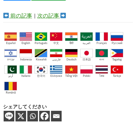
前の記事
|
次の記事
Español
English
Português
中文
हिंदी
العربية
Français
Русский
עברית
Indonesia
Kiswahili
فارسی
Deutsch
日本語
বাংলা
Tagalog
اُردو
Italiano
한국어
Ελληνικά
Tiếng Việt
Polski
ไทย
Türkçe
Română
シェアしてください