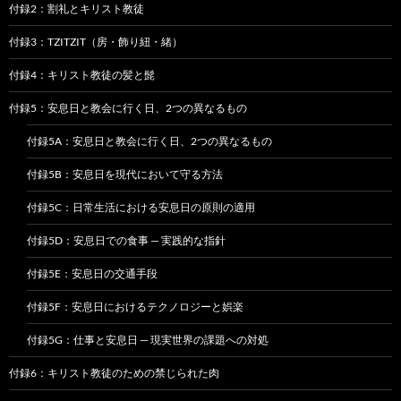
付録2：割礼とキリスト教徒
付録3：TZITZIT（房・飾り紐・緒）
付録4：キリスト教徒の髪と髭
付録5：安息日と教会に行く日、2つの異なるもの
付録5A：安息日と教会に行く日、2つの異なるもの
付録5B：安息日を現代において守る方法
付録5C：日常生活における安息日の原則の適用
付録5D：安息日での食事 — 実践的な指針
付録5E：安息日の交通手段
付録5F：安息日におけるテクノロジーと娯楽
付録5G：仕事と安息日 — 現実世界の課題への対処
付録6：キリスト教徒のための禁じられた肉