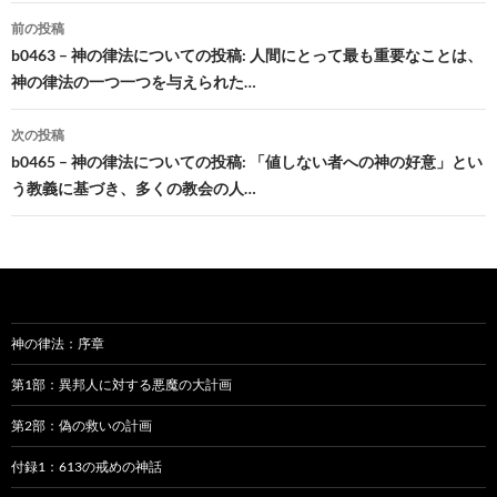
投
前の投稿
稿
b0463 – 神の律法についての投稿: 人間にとって最も重要なことは、
神の律法の一つ一つを与えられた…
ナ
ビ
次の投稿
b0465 – 神の律法についての投稿: 「値しない者への神の好意」とい
ゲ
う教義に基づき、多くの教会の人…
ー
シ
ョ
ン
神の律法：序章
第1部：異邦人に対する悪魔の大計画
第2部：偽の救いの計画
付録1：613の戒めの神話