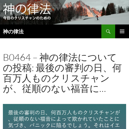
検
神の律法
索
コ
メインメ
ン
ニュー
テ
B0464 – 神の律法について
ン
ツ
の投稿: 最後の審判の日、何
へ
ス
百万人ものクリスチャン
キ
ッ
が、従順のない福音に…
プ