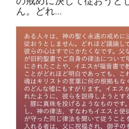
の戒めに決して従おうと
ん。どれ…