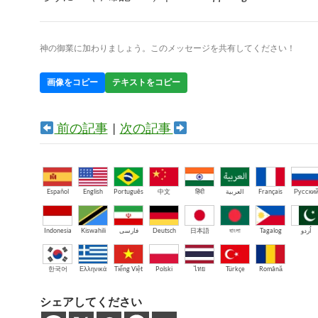
神の御業に加わりましょう。このメッセージを共有してください！
画像をコピー
テキストをコピー
前の記事
|
次の記事
Español
English
Português
中文
हिंदी
العربية
Français
Русски
Indonesia
Kiswahili
فارسی
Deutsch
日本語
বাংলা
Tagalog
اُردو
한국어
Ελληνικά
Tiếng Việt
Polski
ไทย
Türkçe
Română
シェアしてください