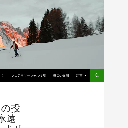
へスキップ
いて
シェア用ソーシャル投稿
毎日の黙想
記事
ての投
永遠