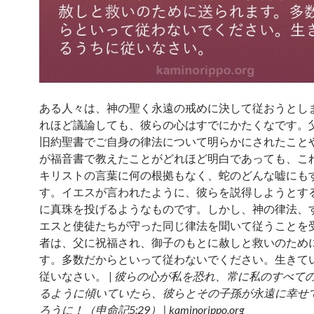
ある人々は、神の聖く永遠の戒めに決して従おうとし
れほど議論しても、彼らの心はすでにかたくなです。
旧約聖書でご自身の律法について明らかにされたこと
が福音書で教えたことがどれほど明白であっても、こ
キリストの言葉に何の根拠もなく、蛇のどんな嘘にも
す。イエスが言われたように、彼らを説得しようとす
に真珠を投げるようなものです。しかし、神の律法、
エスと使徒たちが守った同じ律法を聞いて従うことを
者は、父に祝福され、御子のもとに赦しと救いのため
す。多数だからといって従わないでください。生きて
従いなさい。 |
彼らの心が私を恐れ、常に私のすべて
るように傾いていたら、彼らとその子孫が永遠に幸せ
ろうに！（申命記5:29） | kaminorippo.org