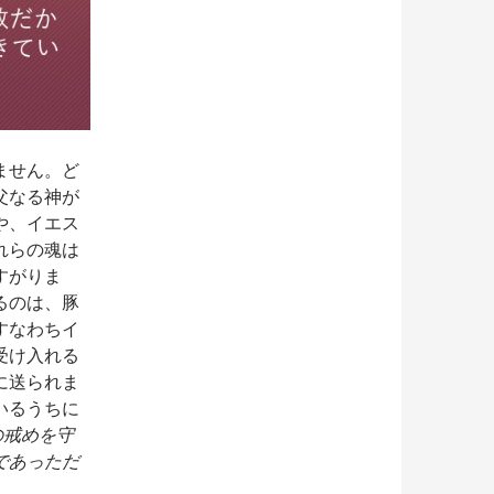
ません。ど
父なる神が
や、イエス
れらの魂は
すがりま
るのは、豚
すなわちイ
受け入れる
に送られま
いるうちに
の戒めを守
であっただ