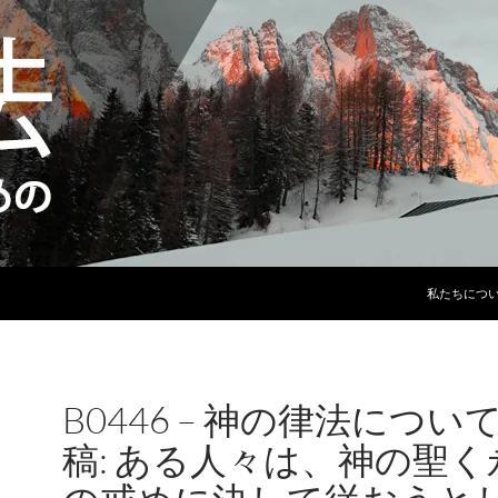
コンテンツ
私たちにつ
B0446 – 神の律法につい
稿: ある人々は、神の聖く