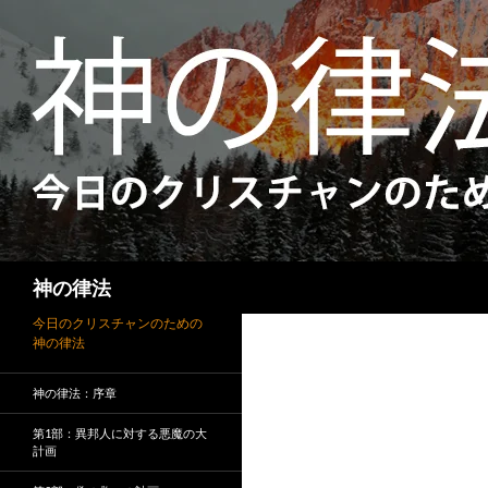
検
神の律法
索
今日のクリスチャンのための
神の律法
神の律法：序章
第1部：異邦人に対する悪魔の大
計画