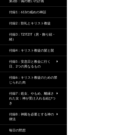
第2部：偽の救いの計画
付録1：613の戒めの神話
付録2：割礼とキリスト教徒
付録3：TZITZIT（房・飾り紐・
緒）
付録4：キリスト教徒の髪と髭
付録5：安息日と教会に行く
日、2つの異なるもの
付録6：キリスト教徒のための禁
じられた肉
付録7：処女、やもめ、離縁さ
れた女：神が受け入れる結びつ
き
付録8：神殿を必要とする神の
律法
毎日の黙想