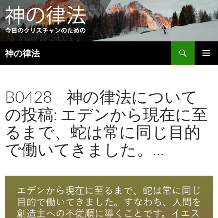
検
神の律法
索
コ
メインメ
ン
ニュー
テ
B0428 – 神の律法について
ン
ツ
の投稿: エデンから現在に至
へ
ス
るまで、蛇は常に同じ目的
キ
ッ
で働いてきました。…
プ