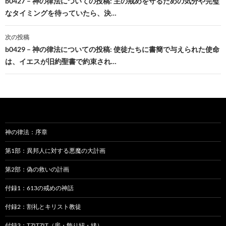
稿
b0427 – 神の律法についての投稿: 主の戒めを守るための気分や完璧
なタイミングを待っていたら、決…
ナ
ビ
次の投稿
b0429 – 神の律法についての投稿: 使徒たちに書簡で与えられた使命
ゲ
は、イエスが旧約聖書で約束され…
ー
シ
ョ
ン
神の律法：序章
第1部：異邦人に対する悪魔の大計画
第2部：偽の救いの計画
付録1：613の戒めの神話
付録2：割礼とキリスト教徒
付録3：TZITZIT（房・飾り紐・緒）