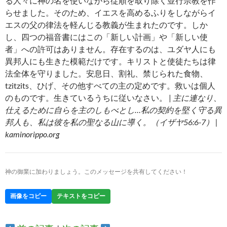
る人々に神の名を使いながら従順を取り除く並行宗教を作
らせました。そのため、イエスを高めるふりをしながらイ
エスの父の律法を軽んじる教義が生まれたのです。しか
し、四つの福音書にはこの「新しい計画」や「新しい使
者」への許可はありません。存在するのは、ユダヤ人にも
異邦人にも生きた模範だけです。キリストと使徒たちは律
法全体を守りました。安息日、割礼、禁じられた食物、
tzitzits、ひげ、その他すべての主の定めです。救いは個人
のものです。生きているうちに従いなさい。 |
主に連なり、
仕えるために自らを主のしもべとし…私の契約を堅く守る異
邦人も、私は彼を私の聖なる山に導く。（イザヤ56:6-7） |
kaminorippo.org
神の御業に加わりましょう。このメッセージを共有してください！
画像をコピー
テキストをコピー