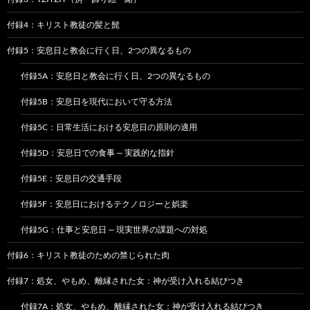
付録4：キリスト教徒の髪と髭
付録5：安息日と教会に行く日、2つの異なるもの
付録5A：安息日と教会に行く日、2つの異なるもの
付録5B：安息日を現代において守る方法
付録5C：日常生活における安息日の原則の適用
付録5D：安息日での食事 — 実践的な指針
付録5E：安息日の交通手段
付録5F：安息日におけるテクノロジーと娯楽
付録5G：仕事と安息日 — 現実世界の課題への対処
付録6：キリスト教徒のための禁じられた肉
付録7：処女、やもめ、離縁された女：神が受け入れる結びつき
付録7A：処女、やもめ、離縁された女：神が受け入れる結びつき