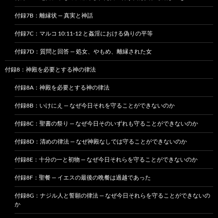
付録7B：離縁状 — 真実と神話
付録7C：マルコ 10:11-12 と姦淫における偽りの平等
付録7D：質問と回答 — 処女、やもめ、離縁された女
付録8：神殿を必要とする神の律法
付録8A：神殿を必要とする神の律法
付録8B：いけにえ — なぜ今日それを守ることができないのか
付録8C：聖書の祭り — なぜ今日そのいずれも守ることができないのか
付録8D：清めの律法 — なぜ神殿なしでは守ることができないのか
付録8E：十分の一と初物 — なぜ今日それらを守ることができないのか
付録8F：聖餐 — イエスの最後の晩餐は過越であった
付録8G：ナジル人と誓願の律法 — なぜ今日それらを守ることができないの
か