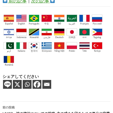
前の記事
|
次の記事
Español
English
Português
中文
हिंदी
العربية
Français
Русский
עברית
Indonesia
Kiswahili
فارسی
Deutsch
日本語
বাংলা
Tagalog
اُردو
Italiano
한국어
Ελληνικά
Tiếng Việt
Polski
ไทย
Türkçe
Română
シェアしてください
投
前の投稿