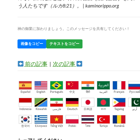
う人たちです（ルカ8:21）。 | kaminorippo.org
神の御業に加わりましょう。このメッセージを共有してください！
画像をコピー
テキストをコピー
前の記事
|
次の記事
Español
English
Português
中文
हिंदी
العربية
Français
Русски
Indonesia
Kiswahili
فارسی
Deutsch
日本語
বাংলা
Tagalog
اُردو
한국어
Ελληνικά
Tiếng Việt
Polski
ไทย
Türkçe
Română