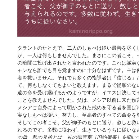
タラントのたとえで、二人のしもべは従い最善を尽く
が、一人は何もしませんでした。まさにこの者こそ、
の暗闇に投げ出されたと言われたのです。これは誠実
ャンなら誰でも目を覚ますのに十分なはずです。主は
者を救いません。それでも多くの指導者は「信じる」
で、何もしなくてもよいと教えます。まるで従順のな
遠の命を受け継げるかのようですが、イエスは決して
ことを教えませんでした。父は、メシア以前に来た預
メシアご自身によって明かされた戒めを守る者を喜ば
実なしもべは従い、努力し、至高者のすべての命令を
そしてこの者こそ、父が御子のもとに送り、赦しと救
れるのです。多数に従わず、生きているうちに従いなさ
の母、私の兄弟とは、神の御言葉［旧約聖書］を聞い