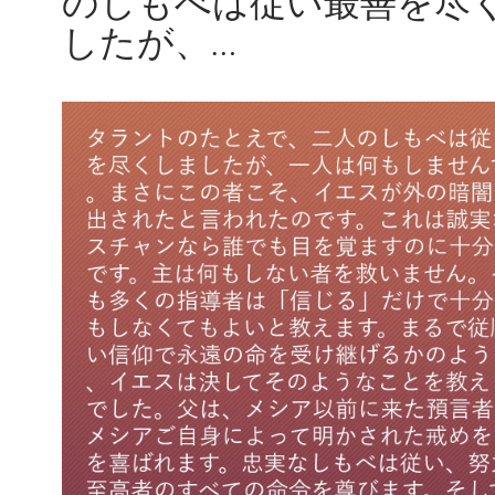
のしもべは従い最善を尽
したが、…