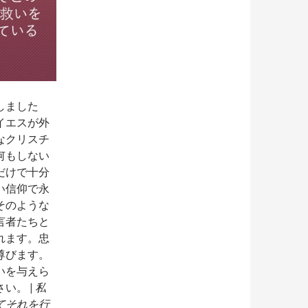
しました
イエスが外
なクリスチ
何もしない
だけで十分
い信仰で永
そのような
言者たちと
れます。忠
尊びます。
いを与えら
い。 |
私
てそれを行