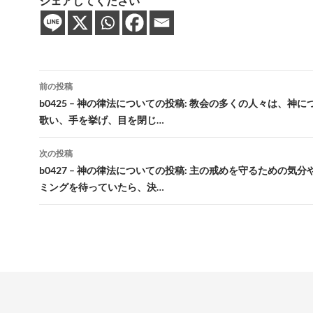
シェアしてください
投
前の投稿
稿
b0425 – 神の律法についての投稿: 教会の多くの人々は、神
歌い、手を挙げ、目を閉じ…
ナ
ビ
次の投稿
b0427 – 神の律法についての投稿: 主の戒めを守るための気
ゲ
ミングを待っていたら、決…
ー
シ
ョ
ン