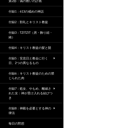
第2部：偽の救いの計画
付録1：613の戒めの神話
付録2：割礼とキリスト教徒
付録3：TZITZIT（房・飾り紐・
緒）
付録4：キリスト教徒の髪と髭
付録5：安息日と教会に行く
日、2つの異なるもの
付録6：キリスト教徒のための禁
じられた肉
付録7：処女、やもめ、離縁さ
れた女：神が受け入れる結びつ
き
付録8：神殿を必要とする神の
律法
毎日の黙想