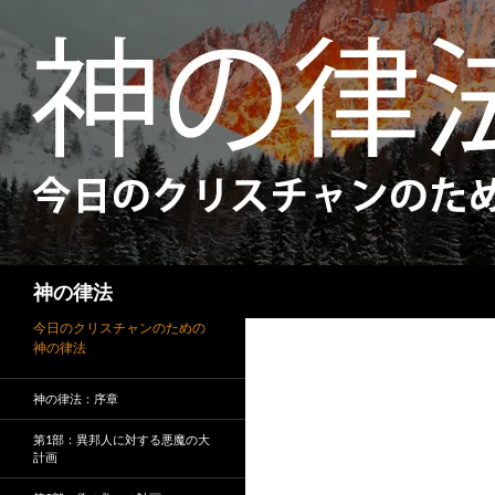
検
神の律法
索
今日のクリスチャンのための
神の律法
神の律法：序章
第1部：異邦人に対する悪魔の大
計画