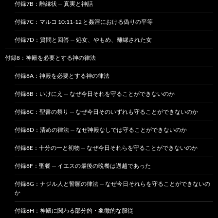
付録7B：離縁状 — 真実と神話
付録7C：マルコ 10:11-12 と姦淫における偽りの平等
付録7D：質問と回答 — 処女、やもめ、離縁された女
付録8：神殿を必要とする神の律法
付録8A：神殿を必要とする神の律法
付録8B：いけにえ — なぜ今日それを守ることができないのか
付録8C：聖書の祭り — なぜ今日そのいずれも守ることができないのか
付録8D：清めの律法 — なぜ神殿なしでは守ることができないのか
付録8E：十分の一と初物 — なぜ今日それらを守ることができないのか
付録8F：聖餐 — イエスの最後の晩餐は過越であった
付録8G：ナジル人と誓願の律法 — なぜ今日それらを守ることができないの
か
付録8H：神殿に関わる部分的・象徴的な服従