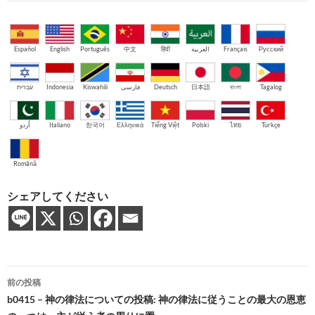
Español
English
Português
中文
हिंदी
العربية
Français
Русский
עברית
Indonesia
Kiswahili
فارسی
Deutsch
日本語
বাংলা
Tagalog
اُردو
Italiano
한국어
Ελληνικά
Tiếng Việt
Polski
ไทย
Türkçe
Română
シェアしてください
投
前の投稿
稿
b0415 – 神の律法についての投稿: 神の律法に従うことの最大の恩恵