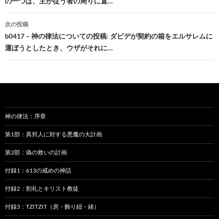
の一つは、主が従う者の周りに置…
ナ
ビ
次の投稿
b0417 – 神の律法についての投稿: ダビデが契約の箱をエルサレムに
ゲ
運ぼうとしたとき、ウザがそれに…
ー
シ
ョ
ン
神の律法：序章
第1部：異邦人に対する悪魔の大計画
第2部：偽の救いの計画
付録1：613の戒めの神話
付録2：割礼とキリスト教徒
付録3：TZITZIT（房・飾り紐・緒）