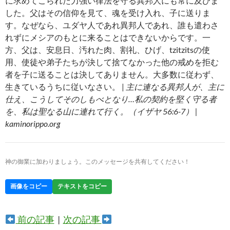
に求めてこられた力強い律法を守る異邦人にも常に及びま
した。父はその信仰を見て、魂を受け入れ、子に送りま
す。なぜなら、ユダヤ人であれ異邦人であれ、誰も遣わさ
れずにメシアのもとに来ることはできないからです。一
方、父は、安息日、汚れた肉、割礼、ひげ、tzitzitsの使
用、使徒や弟子たちが決して捨てなかった他の戒めを拒む
者を子に送ることは決してありません。大多数に従わず、
生きているうちに従いなさい。 |
主に連なる異邦人が、主に
仕え、こうしてそのしもべとなり…私の契約を堅く守る者
を、私は聖なる山に連れて行く。（イザヤ 56:6-7） |
kaminorippo.org
神の御業に加わりましょう。このメッセージを共有してください！
画像をコピー
テキストをコピー
前の記事
|
次の記事