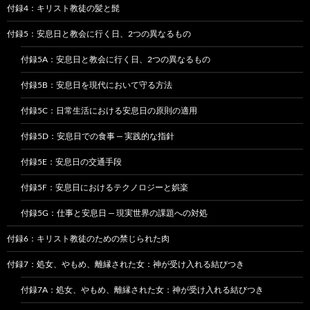
付録4：キリスト教徒の髪と髭
付録5：安息日と教会に行く日、2つの異なるもの
付録5A：安息日と教会に行く日、2つの異なるもの
付録5B：安息日を現代において守る方法
付録5C：日常生活における安息日の原則の適用
付録5D：安息日での食事 — 実践的な指針
付録5E：安息日の交通手段
付録5F：安息日におけるテクノロジーと娯楽
付録5G：仕事と安息日 — 現実世界の課題への対処
付録6：キリスト教徒のための禁じられた肉
付録7：処女、やもめ、離縁された女：神が受け入れる結びつき
付録7A：処女、やもめ、離縁された女：神が受け入れる結びつき