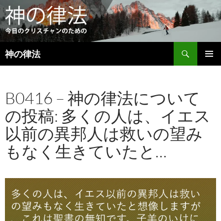
検
神の律法
索
コ
メインメ
ン
ニュー
テ
B0416 – 神の律法について
ン
ツ
の投稿: 多くの人は、イエス
へ
ス
以前の異邦人は救いの望み
キ
ッ
もなく生きていたと…
プ