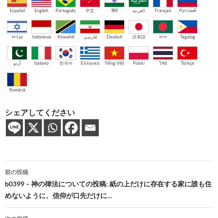
Español
English
Português
中文
हिंदी
العربية
Français
Русский
עברית
Indonesia
Kiswahili
فارسی
Deutsch
日本語
বাংলা
Tagalog
اُردو
Italiano
한국어
Ελληνικά
Tiếng Việt
Polski
ไทย
Türkçe
Română
シェアしてください
投
前の投稿
稿
b0399 – 神の律法についての投稿: 紙の上だけに存在する家に誰も住
めないように、信仰が口先だけに…
ナ