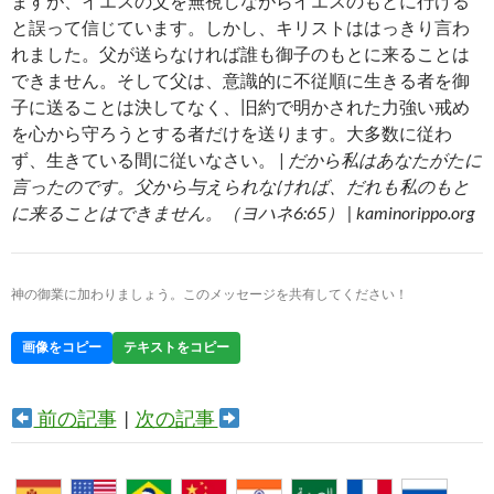
ますが、イエスの父を無視しながらイエスのもとに行ける
と誤って信じています。しかし、キリストははっきり言わ
れました。父が送らなければ誰も御子のもとに来ることは
できません。そして父は、意識的に不従順に生きる者を御
子に送ることは決してなく、旧約で明かされた力強い戒め
を心から守ろうとする者だけを送ります。大多数に従わ
ず、生きている間に従いなさい。 |
だから私はあなたがたに
言ったのです。父から与えられなければ、だれも私のもと
に来ることはできません。（ヨハネ6:65） | kaminorippo.org
神の御業に加わりましょう。このメッセージを共有してください！
画像をコピー
テキストをコピー
前の記事
|
次の記事