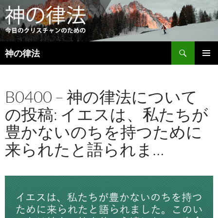
検
神の律法
索
コ
メインメ
ン
ニュー
テ
B0400 – 神の律法について
ン
ツ
の投稿: イエスは、私たちが
へ
ス
豊かないのちを持つために
キ
ッ
来られたと語られま…
プ