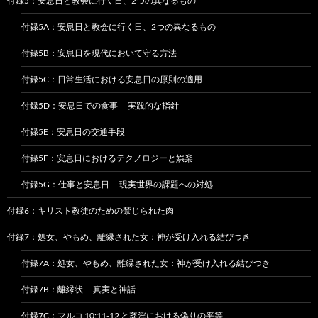
付録5：安息日と教会に行く日、2つの異なるもの
付録5A：安息日と教会に行く日、2つの異なるもの
付録5B：安息日を現代において守る方法
付録5C：日常生活における安息日の原則の適用
付録5D：安息日での食事 — 実践的な指針
付録5E：安息日の交通手段
付録5F：安息日におけるテクノロジーと娯楽
付録5G：仕事と安息日 — 現実世界の課題への対処
付録6：キリスト教徒のための禁じられた肉
付録7：処女、やもめ、離縁された女：神が受け入れる結びつき
付録7A：処女、やもめ、離縁された女：神が受け入れる結びつき
付録7B：離縁状 — 真実と神話
付録7C：マルコ 10:11-12 と姦淫における偽りの平等