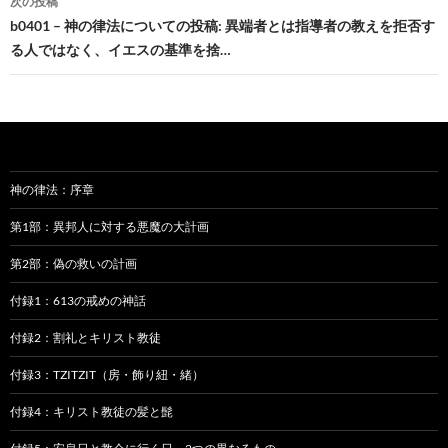
ビ
次の投稿
b0401 – 神の律法についての投稿: 異端者とは指導者の教えを拒否す
ゲ
る人ではなく、イエスの基準を捨…
ー
シ
ョ
ン
神の律法：序章
第1部：異邦人に対する悪魔の大計画
第2部：偽の救いの計画
付録1：613の戒めの神話
付録2：割礼とキリスト教徒
付録3：TZITZIT（房・飾り紐・緒）
付録4：キリスト教徒の髪と髭