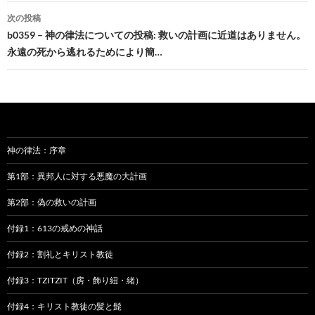
ビ
次の投稿
b0359 – 神の律法についての投稿: 救いの計画に近道はありません。
ゲ
永遠の死から逃れるためにより簡…
ー
シ
ョ
ン
神の律法：序章
第1部：異邦人に対する悪魔の大計画
第2部：偽の救いの計画
付録1：613の戒めの神話
付録2：割礼とキリスト教徒
付録3：TZITZIT（房・飾り紐・緒）
付録4：キリスト教徒の髪と髭