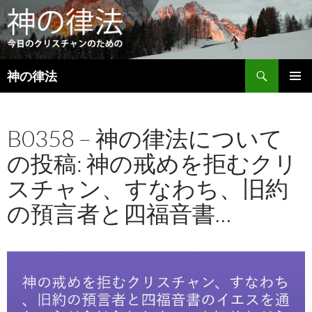
検
神の律法
索
コ
メインメ
ン
ニュー
テ
B0358 – 神の律法について
ン
ツ
の投稿: 神の戒めを拒むクリ
へ
ス
スチャン、すなわち、旧約
キ
ッ
の預言者と四福音書…
プ