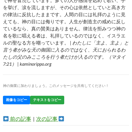
で神を冒涜しています。多くの人が感情を込めて歌い、手
を挙げ、涙を流しますが、その心は依然としていと高き方
の律法に反抗したままです。人間の目には礼拝のように見
えても、神の目には侮りです。人生が創造主の戒めに反し
ているなら、真の賛美はありません。律法を拒みつつ神の
名を歌に唱える者は、礼拝しているのではなく、イスラエ
ルの聖なる方を嘲っています。 |
わたしに「主よ、主よ」と
言う者がみな天の御国に入るのではなく、天におられるわ
たしの父のみこころを行う者だけが入るのです。（マタイ
7:21） | kaminorippo.org
神の御業に加わりましょう。このメッセージを共有してください！
画像をコピー
テキストをコピー
前の記事
|
次の記事