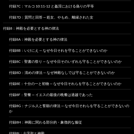
付録7C：マルコ 10:11-12 と姦淫における偽りの平等
付録7D：質問と回答 — 処女、やもめ、離縁された女
付録8：神殿を必要とする神の律法
付録8A：神殿を必要とする神の律法
付録8B：いけにえ — なぜ今日それを守ることができないのか
付録8C：聖書の祭り — なぜ今日そのいずれも守ることができないのか
付録8D：清めの律法 — なぜ神殿なしでは守ることができないのか
付録8E：十分の一と初物 — なぜ今日それらを守ることができないのか
付録8F：聖餐 — イエスの最後の晩餐は過越であった
付録8G：ナジル人と誓願の律法 — なぜ今日それらを守ることができないの
か
付録8H：神殿に関わる部分的・象徴的な服従
付録8I：十字架と神殿