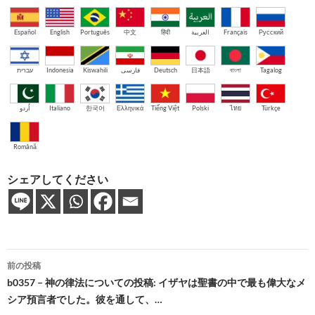
Español
English
Português
中文
हिंदी
العربية
Français
Русский
עברית
Indonesia
Kiswahili
فارسی
Deutsch
日本語
বাংলা
Tagalog
اُردو
Italiano
한국어
Ελληνικά
Tiếng Việt
Polski
ไทย
Türkçe
Română
シェアしてください
投
前の投稿
稿
b0357 – 神の律法についての投稿: イザヤは聖書の中で最も偉大なメ
シア預言者でした。彼を通して、…
ナ