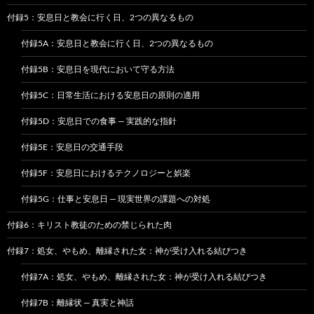
付録5：安息日と教会に行く日、2つの異なるもの
付録5A：安息日と教会に行く日、2つの異なるもの
付録5B：安息日を現代において守る方法
付録5C：日常生活における安息日の原則の適用
付録5D：安息日での食事 — 実践的な指針
付録5E：安息日の交通手段
付録5F：安息日におけるテクノロジーと娯楽
付録5G：仕事と安息日 — 現実世界の課題への対処
付録6：キリスト教徒のための禁じられた肉
付録7：処女、やもめ、離縁された女：神が受け入れる結びつき
付録7A：処女、やもめ、離縁された女：神が受け入れる結びつき
付録7B：離縁状 — 真実と神話