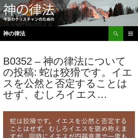
検
神の律法
索
コ
メインメ
ン
ニュー
テ
B0352 – 神の律法について
ン
ツ
の投稿: 蛇は狡猾です。イエ
へ
ス
スを公然と否定することは
キ
ッ
せず、むしろイエス…
プ