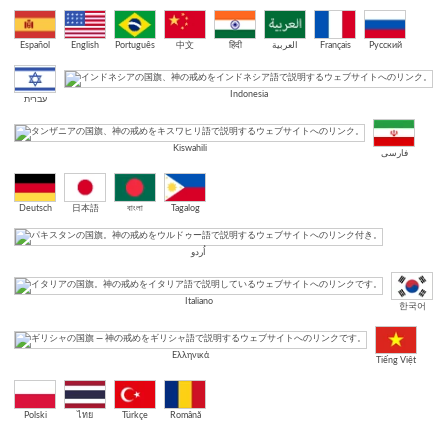
Español
English
Português
中文
हिंदी
العربية
Français
Русский
Indonesia
עברית
Kiswahili
فارسی
Deutsch
日本語
বাংলা
Tagalog
اُردو
Italiano
한국어
Ελληνικά
Tiếng Việt
Polski
ไทย
Türkçe
Română