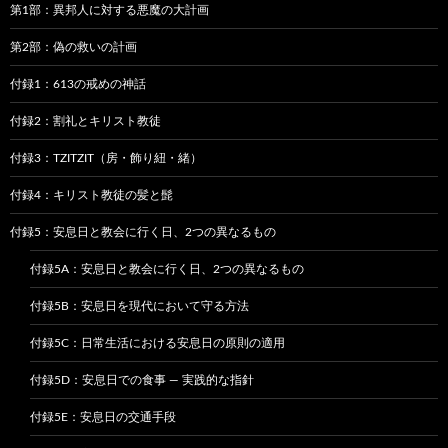
第1部：異邦人に対する悪魔の大計画
第2部：偽の救いの計画
付録1：613の戒めの神話
付録2：割礼とキリスト教徒
付録3：TZITZIT（房・飾り紐・緒）
付録4：キリスト教徒の髪と髭
付録5：安息日と教会に行く日、2つの異なるもの
付録5A：安息日と教会に行く日、2つの異なるもの
付録5B：安息日を現代において守る方法
付録5C：日常生活における安息日の原則の適用
付録5D：安息日での食事 — 実践的な指針
付録5E：安息日の交通手段