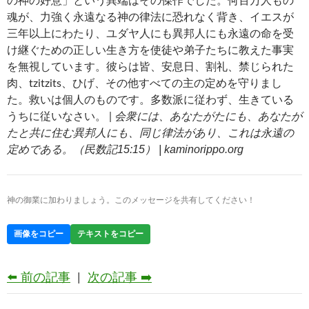
の神の好意」という異端はその傑作でした。何百万人もの
魂が、力強く永遠なる神の律法に恐れなく背き、イエスが
三年以上にわたり、ユダヤ人にも異邦人にも永遠の命を受
け継ぐための正しい生き方を使徒や弟子たちに教えた事実
を無視しています。彼らは皆、安息日、割礼、禁じられた
肉、tzitzits、ひげ、その他すべての主の定めを守りまし
た。救いは個人のものです。多数派に従わず、生きている
会衆には、あなたがたにも、あなたが
うちに従いなさい。 |
たと共に住む異邦人にも、同じ律法があり、これは永遠の
定めである。（民数記15:15） | kaminorippo.org
神の御業に加わりましょう。このメッセージを共有してください！
画像をコピー
テキストをコピー
⬅️ 前の記事
|
次の記事 ➡️