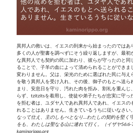
異邦人の救いは、イエスの到来から始まったのではあ
多くの人が聖書を調べずにそう繰り返しますが、最初
な異邦人でも契約の民に加わり、彼らが守ったのと同
ることで、子羊の血によって清められることができま
変わりません。父は、栄光のために選ばれた民に与え
を敬う異邦人を受け入れ、その後、御子のもとへ送ら
まり、安息日を守り、汚れた肉を拒み、割礼を重んじ
らず、tzitzitsを着用し、使徒や弟子たちが忠実に守
を拒む者は、ユダヤ人であれ異邦人であれ、イエスの
れることはありません。生きているうちに従いなさい。
なって仕え、主のしもべとなり…わたしの契約を堅く
をも、わたしは聖なる山に連れて行く。（イザヤ56:6-7
kaminorippo.org