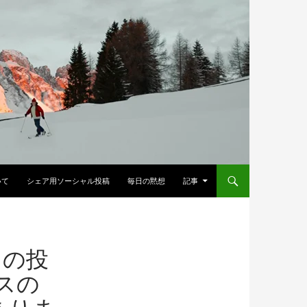
へスキップ
いて
シェア用ソーシャル投稿
毎日の黙想
記事
ての投
スの