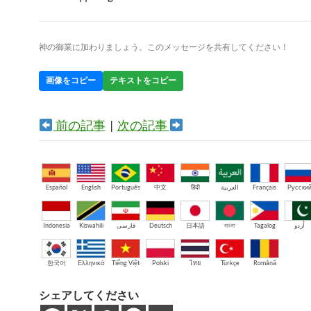
神の御業に加わりましょう。このメッセージを共有してください！
画像をコピー
テキストをコピー
前の記事
|
次の記事
Español
English
Português
中文
हिंदी
العربية
Français
Русски
Indonesia
Kiswahili
فارسی
Deutsch
日本語
বাংলা
Tagalog
اُردو
한국어
Ελληνικά
Tiếng Việt
Polski
ไทย
Türkçe
Română
シェアしてください