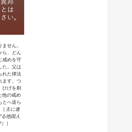
りません。
から、どん
じ戒めを守
した。父は
られた律法
れます。つ
、ひげを剃
った他の戒め
もとへ送ら
 |
主に連
守る他国人
） |