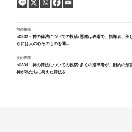
投
前の投稿
稿
b0332 – 神の律法についての投稿: 悪魔は狡猾で、指導者、
らには人の心そのものを通…
ナ
ビ
次の投稿
b0334 – 神の律法についての投稿: 多くの指導者が、旧約の
ゲ
神が私たちに与えた律法を…
ー
シ
ョ
ン