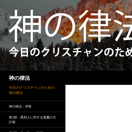
検
神の律法
索
今日のクリスチャンのための
神の律法
神の律法：序章
第1部：異邦人に対する悪魔の大
計画