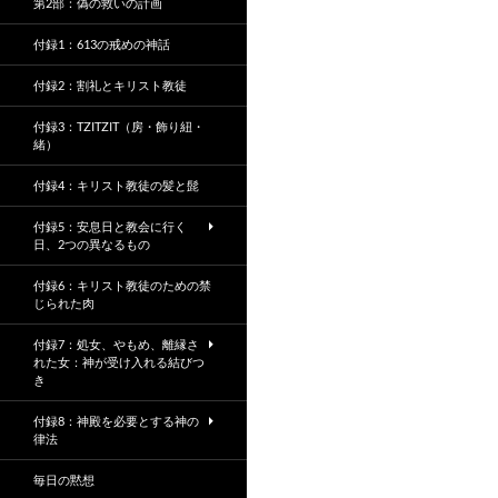
第2部：偽の救いの計画
付録1：613の戒めの神話
付録2：割礼とキリスト教徒
付録3：TZITZIT（房・飾り紐・
緒）
付録4：キリスト教徒の髪と髭
付録5：安息日と教会に行く
日、2つの異なるもの
付録6：キリスト教徒のための禁
じられた肉
付録7：処女、やもめ、離縁さ
れた女：神が受け入れる結びつ
き
付録8：神殿を必要とする神の
律法
毎日の黙想