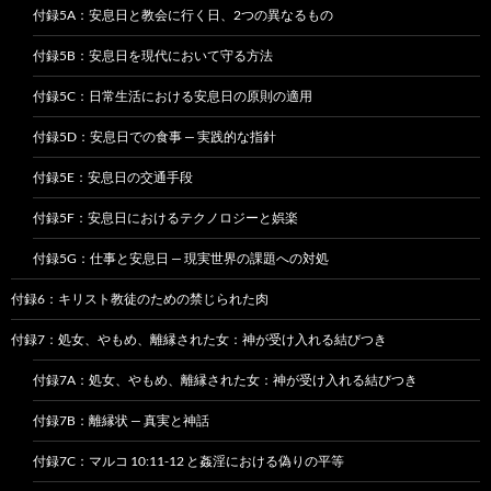
付録5A：安息日と教会に行く日、2つの異なるもの
付録5B：安息日を現代において守る方法
付録5C：日常生活における安息日の原則の適用
付録5D：安息日での食事 — 実践的な指針
付録5E：安息日の交通手段
付録5F：安息日におけるテクノロジーと娯楽
付録5G：仕事と安息日 — 現実世界の課題への対処
付録6：キリスト教徒のための禁じられた肉
付録7：処女、やもめ、離縁された女：神が受け入れる結びつき
付録7A：処女、やもめ、離縁された女：神が受け入れる結びつき
付録7B：離縁状 — 真実と神話
付録7C：マルコ 10:11-12 と姦淫における偽りの平等