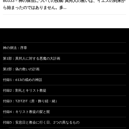
b0333 – 神の律法についての投稿: 異邦人の救いは、イエスの到来か
ゲ
ら始まったのではありません。多…
ー
シ
ョ
ン
神の律法：序章
第1部：異邦人に対する悪魔の大計画
第2部：偽の救いの計画
付録1：613の戒めの神話
付録2：割礼とキリスト教徒
付録3：TZITZIT（房・飾り紐・緒）
付録4：キリスト教徒の髪と髭
付録5：安息日と教会に行く日、2つの異なるもの