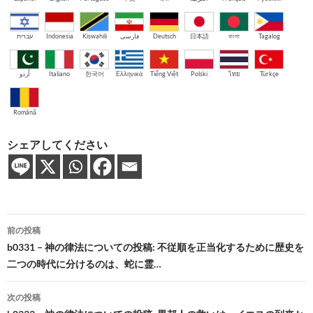
עברית
Indonesia
Kiswahili
فارسی
Deutsch
日本語
বাংলা
Tagalog
اُردو
Italiano
한국어
Ελληνικά
Tiếng Việt
Polski
ไทย
Türkçe
Română
シェアしてください
投
前の投稿
稿
b0331 – 神の律法についての投稿: 不従順を正当化するために歴史を
二つの時代に分けるのは、蛇に霊…
ナ
ビ
次の投稿