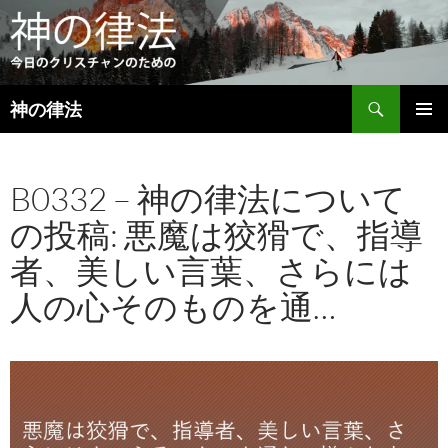
検
神の律法
索
コ
メインメ
ン
ニュー
テ
B0332 – 神の律法について
ン
ツ
の投稿: 悪魔は狡猾で、指導
へ
ス
者、美しい言葉、さらには
キ
ッ
人の心そのものを通…
プ