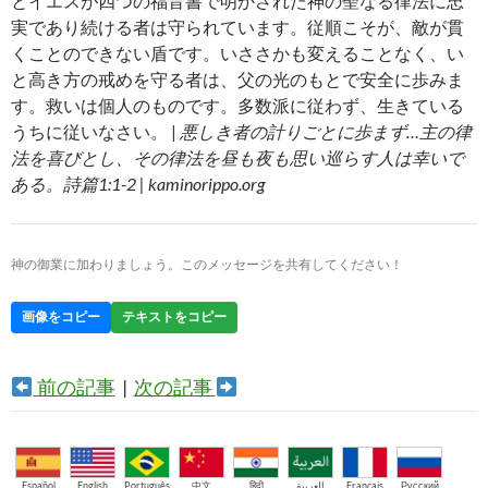
とイエスが四つの福音書で明かされた神の聖なる律法に忠
実であり続ける者は守られています。従順こそが、敵が貫
くことのできない盾です。いささかも変えることなく、い
と高き方の戒めを守る者は、父の光のもとで安全に歩みま
す。救いは個人のものです。多数派に従わず、生きている
うちに従いなさい。 |
悪しき者の計りごとに歩まず…主の律
法を喜びとし、その律法を昼も夜も思い巡らす人は幸いで
ある。詩篇1:1-2 | kaminorippo.org
神の御業に加わりましょう。このメッセージを共有してください！
画像をコピー
テキストをコピー
前の記事
|
次の記事
Español
English
Português
中文
हिंदी
العربية
Français
Русский