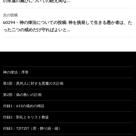
の永遠の滅びについての絶え間な…
ナ
ビ
次の投稿
b0294 – 神の律法についての投稿: 神を挑発して生きる愚か者は、た
ゲ
った二つの戒めだけ守ればよいと…
ー
シ
ョ
ン
神の律法：序章
第1部：異邦人に対する悪魔の大計画
第2部：偽の救いの計画
付録1：613の戒めの神話
付録2：割礼とキリスト教徒
付録3：TZITZIT（房・飾り紐・緒）