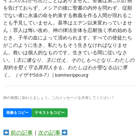
イエスの口から出たことはありません。聖書は第二の計画
を告げておらず、メシアの後に聖書の内外を問わず、従順
でない者に永遠の命を約束する教義を作る人間が現れるこ
とも予見していません。基準はエデン以来変わっていませ
ん：罪人は悔い改め、神の律法全体を忍耐強く求め始める
とき、子羊の血によって清められます。すべての使徒たち
がこのように生き、私たちもそう生きなければなりませ
ん。救いは個人的なものです。生きている間に従いなさ
い。 |
主に連なり、主に仕え、そのしもべとなり…わたしの
契約を堅く守る異邦人をも、わたしはわが聖なる山に導
く。（イザヤ56:6-7） | kaminorippo.org
神の御業に加わりましょう。このメッセージを共有してください！
画像をコピー
テキストをコピー
前の記事
|
次の記事