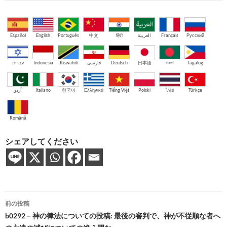
Español
English
Português
中文
हिंदी
العربية
Français
Русский
עברית
Indonesia
Kiswahili
فارسی
Deutsch
日本語
বাংলা
Tagalog
اُردو
Italiano
한국어
Ελληνικά
Tiếng Việt
Polski
ไทย
Türkçe
Română
シェアしてください
投
前の投稿
稿
b0292 – 神の律法についての投稿: 最後の審判で、神が不従順な者へ