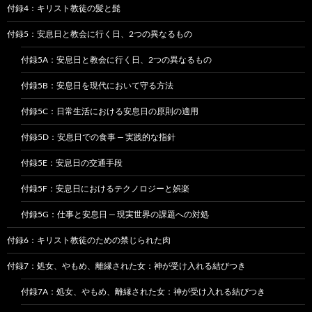
付録4：キリスト教徒の髪と髭
付録5：安息日と教会に行く日、2つの異なるもの
付録5A：安息日と教会に行く日、2つの異なるもの
付録5B：安息日を現代において守る方法
付録5C：日常生活における安息日の原則の適用
付録5D：安息日での食事 — 実践的な指針
付録5E：安息日の交通手段
付録5F：安息日におけるテクノロジーと娯楽
付録5G：仕事と安息日 — 現実世界の課題への対処
付録6：キリスト教徒のための禁じられた肉
付録7：処女、やもめ、離縁された女：神が受け入れる結びつき
付録7A：処女、やもめ、離縁された女：神が受け入れる結びつき