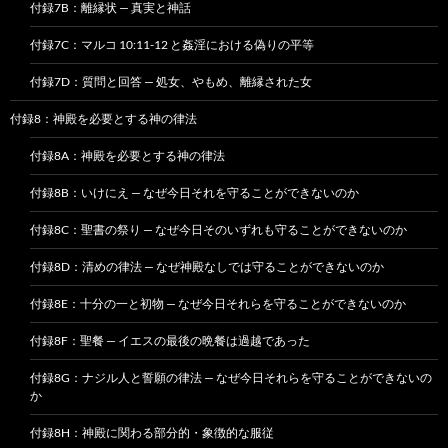
付録7B：離縁状 — 真実と神話
付録7C：マルコ 10:11-12 と姦淫における偽りの平等
付録7D：質問と回答 — 処女、やもめ、離縁された女
付録8：神殿を必要とする神の律法
付録8A：神殿を必要とする神の律法
付録8B：いけにえ — なぜ今日それを守ることができないのか
付録8C：聖書の祭り — なぜ今日そのいずれも守ることができないのか
付録8D：清めの律法 — なぜ神殿なしでは守ることができないのか
付録8E：十分の一と初物 — なぜ今日それらを守ることができないのか
付録8F：聖餐 — イエスの最後の晩餐は過越であった
付録8G：ナジル人と誓願の律法 — なぜ今日それらを守ることができないの
か
付録8H：神殿に関わる部分的・象徴的な服従