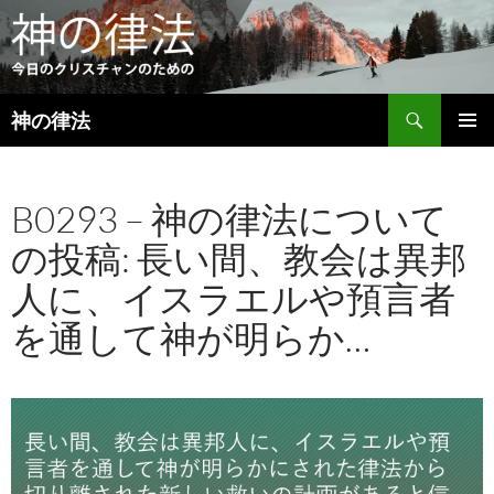
検
神の律法
索
コ
メインメ
ン
ニュー
テ
B0293 – 神の律法について
ン
ツ
の投稿: 長い間、教会は異邦
へ
ス
人に、イスラエルや預言者
キ
ッ
を通して神が明らか…
プ