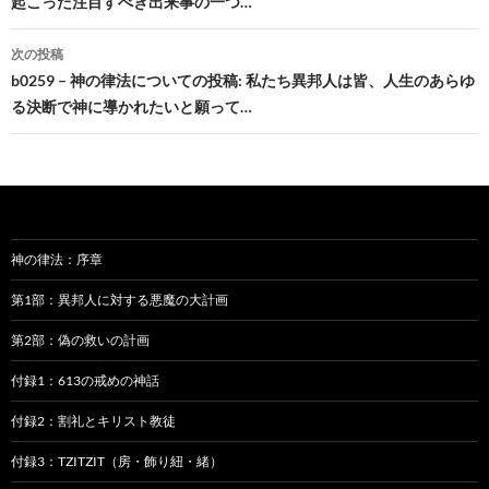
起こった注目すべき出来事の一つ…
ナ
ビ
次の投稿
b0259 – 神の律法についての投稿: 私たち異邦人は皆、人生のあらゆ
ゲ
る決断で神に導かれたいと願って…
ー
シ
ョ
ン
神の律法：序章
第1部：異邦人に対する悪魔の大計画
第2部：偽の救いの計画
付録1：613の戒めの神話
付録2：割礼とキリスト教徒
付録3：TZITZIT（房・飾り紐・緒）