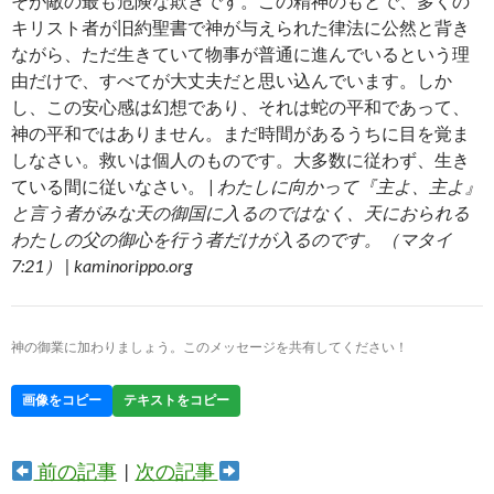
そが敵の最も危険な欺きです。この精神のもとで、多くの
キリスト者が旧約聖書で神が与えられた律法に公然と背き
ながら、ただ生きていて物事が普通に進んでいるという理
由だけで、すべてが大丈夫だと思い込んでいます。しか
し、この安心感は幻想であり、それは蛇の平和であって、
神の平和ではありません。まだ時間があるうちに目を覚ま
しなさい。救いは個人のものです。大多数に従わず、生き
ている間に従いなさい。 |
わたしに向かって『主よ、主よ』
と言う者がみな天の御国に入るのではなく、天におられる
わたしの父の御心を行う者だけが入るのです。（マタイ
7:21） | kaminorippo.org
神の御業に加わりましょう。このメッセージを共有してください！
画像をコピー
テキストをコピー
前の記事
|
次の記事