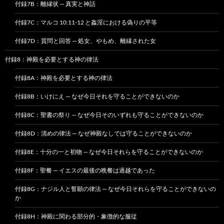
付録7B：離縁状 — 真実と神話
付録7C：マルコ 10:11-12 と姦淫における偽りの平等
付録7D：質問と回答 — 処女、やもめ、離縁された女
付録8：神殿を必要とする神の律法
付録8A：神殿を必要とする神の律法
付録8B：いけにえ — なぜ今日それを守ることができないのか
付録8C：聖書の祭り — なぜ今日そのいずれも守ることができないのか
付録8D：清めの律法 — なぜ神殿なしでは守ることができないのか
付録8E：十分の一と初物 — なぜ今日それらを守ることができないのか
付録8F：聖餐 — イエスの最後の晩餐は過越であった
付録8G：ナジル人と誓願の律法 — なぜ今日それらを守ることができないの
か
付録8H：神殿に関わる部分的・象徴的な服従