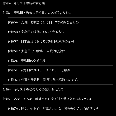
付録4：キリスト教徒の髪と髭
付録5：安息日と教会に行く日、2つの異なるもの
付録5A：安息日と教会に行く日、2つの異なるもの
付録5B：安息日を現代において守る方法
付録5C：日常生活における安息日の原則の適用
付録5D：安息日での食事 — 実践的な指針
付録5E：安息日の交通手段
付録5F：安息日におけるテクノロジーと娯楽
付録5G：仕事と安息日 — 現実世界の課題への対処
付録6：キリスト教徒のための禁じられた肉
付録7：処女、やもめ、離縁された女：神が受け入れる結びつき
付録7A：処女、やもめ、離縁された女：神が受け入れる結びつき