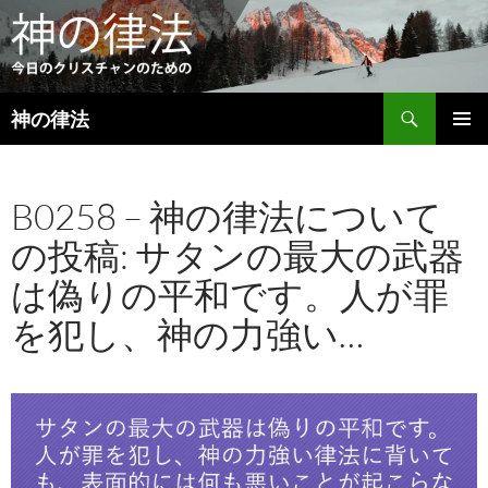
検
神の律法
索
コ
メインメ
ン
ニュー
テ
B0258 – 神の律法について
ン
ツ
の投稿: サタンの最大の武器
へ
ス
は偽りの平和です。人が罪
キ
ッ
を犯し、神の力強い…
プ