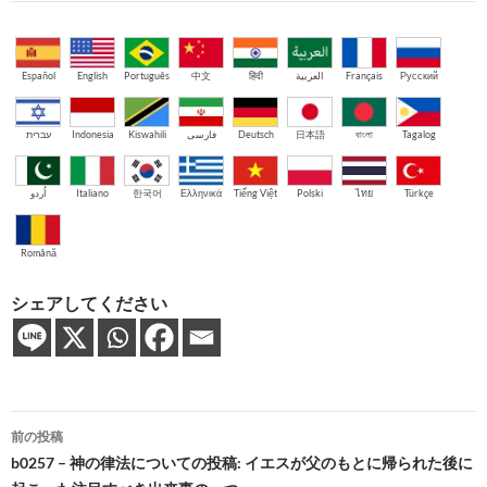
Español
English
Português
中文
हिंदी
العربية
Français
Русский
עברית
Indonesia
Kiswahili
فارسی
Deutsch
日本語
বাংলা
Tagalog
اُردو
Italiano
한국어
Ελληνικά
Tiếng Việt
Polski
ไทย
Türkçe
Română
シェアしてください
投
前の投稿
稿
b0257 – 神の律法についての投稿: イエスが父のもとに帰られた後に