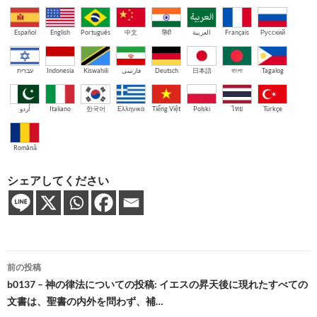
Español
English
Português
中文
हिंदी
العربية
Français
Русский
עברית
Indonesia
Kiswahili
فارسی
Deutsch
日本語
বাংলা
Tagalog
اُردو
Italiano
한국어
Ελληνικά
Tiếng Việt
Polski
ไทย
Türkçe
Română
シェアしてください
投
前の投稿
稿
b0137 – 神の律法についての投稿: イエスの昇天後に現れたすべての
文書は、聖書の内外を問わず、補…
ナ