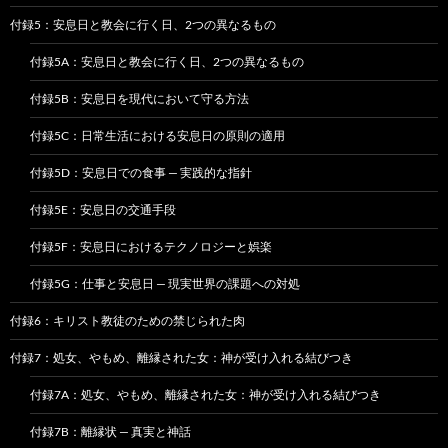
付録5：安息日と教会に行く日、2つの異なるもの
付録5A：安息日と教会に行く日、2つの異なるもの
付録5B：安息日を現代において守る方法
付録5C：日常生活における安息日の原則の適用
付録5D：安息日での食事 — 実践的な指針
付録5E：安息日の交通手段
付録5F：安息日におけるテクノロジーと娯楽
付録5G：仕事と安息日 — 現実世界の課題への対処
付録6：キリスト教徒のための禁じられた肉
付録7：処女、やもめ、離縁された女：神が受け入れる結びつき
付録7A：処女、やもめ、離縁された女：神が受け入れる結びつき
付録7B：離縁状 — 真実と神話