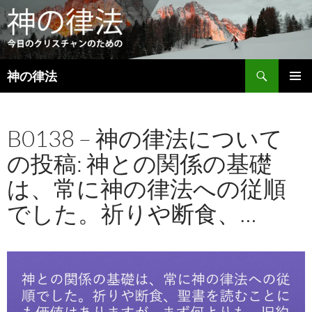
検
神の律法
索
コ
メインメ
ン
ニュー
テ
B0138 – 神の律法について
ン
ツ
の投稿: 神との関係の基礎
へ
ス
は、常に神の律法への従順
キ
ッ
でした。祈りや断食、…
プ