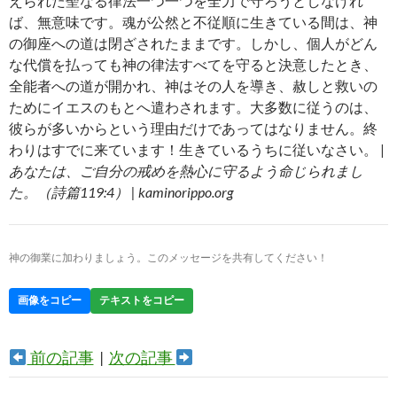
えられた聖なる律法一つ一つを全力で守ろうとしなけれ
ば、無意味です。魂が公然と不従順に生きている間は、神
の御座への道は閉ざされたままです。しかし、個人がどん
な代償を払っても神の律法すべてを守ると決意したとき、
全能者への道が開かれ、神はその人を導き、赦しと救いの
ためにイエスのもとへ遣わされます。大多数に従うのは、
彼らが多いからという理由だけであってはなりません。終
わりはすでに来ています！生きているうちに従いなさい。 |
あなたは、ご自分の戒めを熱心に守るよう命じられまし
た。（詩篇119:4） | kaminorippo.org
神の御業に加わりましょう。このメッセージを共有してください！
画像をコピー
テキストをコピー
前の記事
|
次の記事