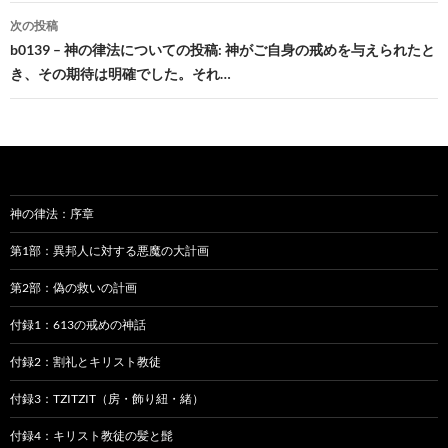
ビ
次の投稿
b0139 – 神の律法についての投稿: 神がご自身の戒めを与えられたと
ゲ
き、その期待は明確でした。それ…
ー
シ
ョ
ン
神の律法：序章
第1部：異邦人に対する悪魔の大計画
第2部：偽の救いの計画
付録1：613の戒めの神話
付録2：割礼とキリスト教徒
付録3：TZITZIT（房・飾り紐・緒）
付録4：キリスト教徒の髪と髭