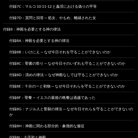
付録7C：マルコ 10:11-12 と姦淫における偽りの平等
付録7D：質問と回答 — 処女、やもめ、離縁された女
付録8：神殿を必要とする神の律法
付録8A：神殿を必要とする神の律法
付録8B：いけにえ — なぜ今日それを守ることができないのか
付録8C：聖書の祭り — なぜ今日そのいずれも守ることができないのか
付録8D：清めの律法 — なぜ神殿なしでは守ることができないのか
付録8E：十分の一と初物 — なぜ今日それらを守ることができないのか
付録8F：聖餐 — イエスの最後の晩餐は過越であった
付録8G：ナジル人と誓願の律法 — なぜ今日それらを守ることができないの
か
付録8H：神殿に関わる部分的・象徴的な服従
付録8I：十字架と神殿