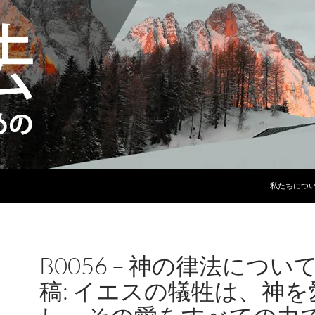
コンテンツ
私たちにつ
B0056 – 神の律法につい
稿: イエスの犠牲は、神を