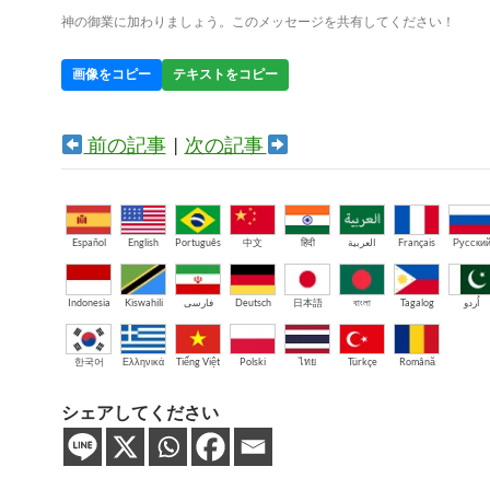
神の御業に加わりましょう。このメッセージを共有してください！
画像をコピー
テキストをコピー
前の記事
|
次の記事
Español
English
Português
中文
हिंदी
العربية
Français
Русски
Indonesia
Kiswahili
فارسی
Deutsch
日本語
বাংলা
Tagalog
اُردو
한국어
Ελληνικά
Tiếng Việt
Polski
ไทย
Türkçe
Română
シェアしてください