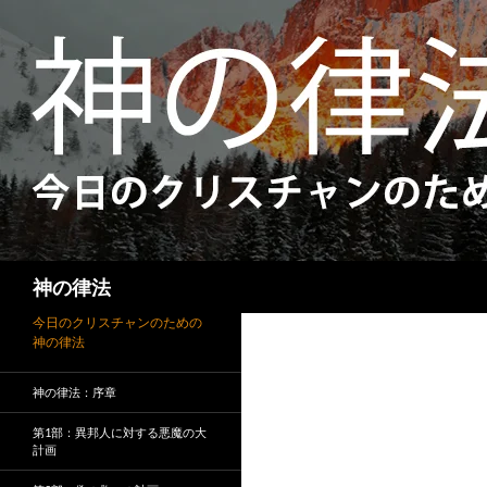
検
神の律法
索
今日のクリスチャンのための
神の律法
神の律法：序章
第1部：異邦人に対する悪魔の大
計画