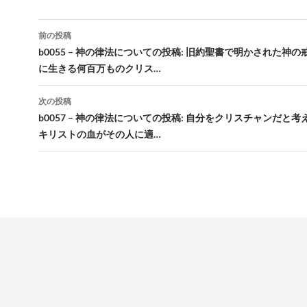
投
前の投稿
稿
b0055 – 神の律法についての投稿: 旧約聖書で明かされた神
に生きる何百万ものクリス…
ナ
ビ
次の投稿
b0057 – 神の律法についての投稿: 自分をクリスチャンだと
ゲ
キリストの血がその人に適…
ー
シ
ョ
ン