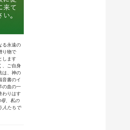
なる永遠の
贈り物で
とします
く、ご自身
法は、神の
福音書のイ
羊の血の一
終わりはす
の母、私の
う人たちで