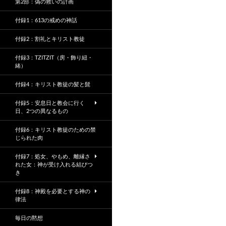
第2部：偽の救いの計画
付録1：613の戒めの神話
付録2：割礼とキリスト教徒
付録3：TZITZIT（房・飾り紐・
緒）
付録4：キリスト教徒の髪と髭
付録5：安息日と教会に行く
日、2つの異なるもの
付録6：キリスト教徒のための禁
じられた肉
付録7：処女、やもめ、離縁さ
れた女：神が受け入れる結びつ
き
付録8：神殿を必要とする神の
律法
毎日の黙想