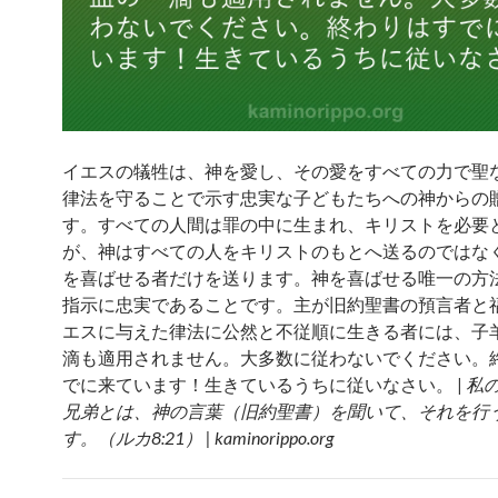
イエスの犠牲は、神を愛し、その愛をすべての力で聖
律法を守ることで示す忠実な子どもたちへの神からの
す。すべての人間は罪の中に生まれ、キリストを必要
が、神はすべての人をキリストのもとへ送るのではな
を喜ばせる者だけを送ります。神を喜ばせる唯一の方
指示に忠実であることです。主が旧約聖書の預言者と
エスに与えた律法に公然と不従順に生きる者には、子
滴も適用されません。大多数に従わないでください。
でに来ています！生きているうちに従いなさい。 |
私
兄弟とは、神の言葉（旧約聖書）を聞いて、それを行
す。（ルカ8:21） | kaminorippo.org