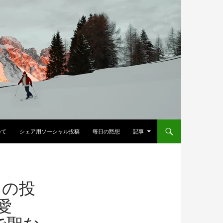
へスキップ
いて
シェア用ソーシャル投稿
毎日の黙想
記事
ての投
愛