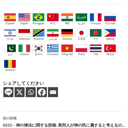
Español
English
Português
中文
हिंदी
العربية
Français
Русский
עברית
Indonesia
Kiswahili
فارسی
Deutsch
日本語
বাংলা
Tagalog
اُردو
Italiano
한국어
Ελληνικά
Tiếng Việt
Polski
ไทย
Türkçe
Română
シェアしてください
投
前の投稿
稿
0231 – 神の律法に関する投稿: 異邦人が神の民に属すると考えるの…