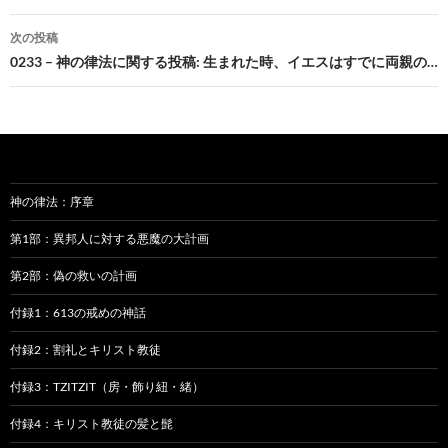
ナ
次の投稿
ビ
0233 – 神の律法に関する投稿: 生まれた時、イエスはすでに両親の…
ゲ
ー
シ
ョ
神の律法：序章
ン
第1部：異邦人に対する悪魔の大計画
第2部：偽の救いの計画
付録1：613の戒めの神話
付録2：割礼とキリスト教徒
付録3：TZITZIT（房・飾り紐・緒）
付録4：キリスト教徒の髪と髭