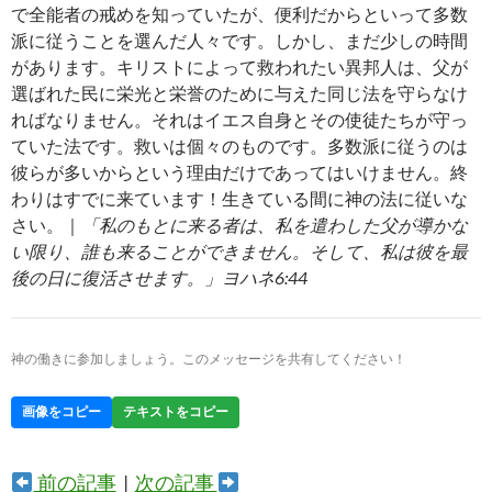
で全能者の戒めを知っていたが、便利だからといって多数
派に従うことを選んだ人々です。しかし、まだ少しの時間
があります。キリストによって救われたい異邦人は、父が
選ばれた民に栄光と栄誉のために与えた同じ法を守らなけ
ればなりません。それはイエス自身とその使徒たちが守っ
ていた法です。救いは個々のものです。多数派に従うのは
彼らが多いからという理由だけであってはいけません。終
わりはすでに来ています！生きている間に神の法に従いな
さい。｜
「私のもとに来る者は、私を遣わした父が導かな
い限り、誰も来ることができません。そして、私は彼を最
後の日に復活させます。」ヨハネ6:44
神の働きに参加しましょう。このメッセージを共有してください！
画像をコピー
テキストをコピー
前の記事
|
次の記事