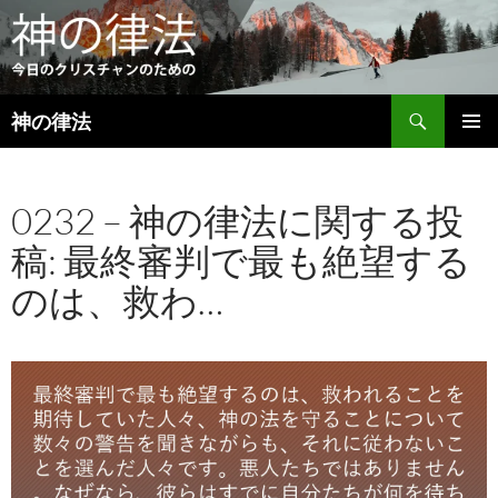
検
神の律法
索
コ
メインメ
ン
ニュー
テ
0232 – 神の律法に関する投
ン
ツ
稿: 最終審判で最も絶望する
へ
ス
のは、救わ…
キ
ッ
プ