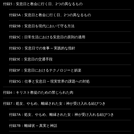
付録5：安息日と教会に行く日、2つの異なるもの
付録5A：安息日と教会に行く日、2つの異なるもの
付録5B：安息日を現代において守る方法
付録5C：日常生活における安息日の原則の適用
付録5D：安息日での食事 — 実践的な指針
付録5E：安息日の交通手段
付録5F：安息日におけるテクノロジーと娯楽
付録5G：仕事と安息日 — 現実世界の課題への対処
付録6：キリスト教徒のための禁じられた肉
付録7：処女、やもめ、離縁された女：神が受け入れる結びつき
付録7A：処女、やもめ、離縁された女：神が受け入れる結びつき
付録7B：離縁状 — 真実と神話