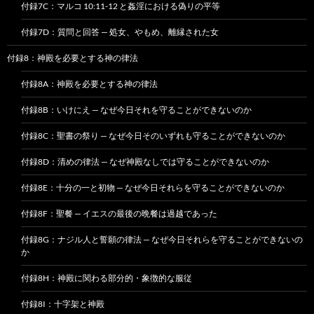
付録7C：マルコ 10:11-12 と姦淫における偽りの平等
付録7D：質問と回答 — 処女、やもめ、離縁された女
付録8：神殿を必要とする神の律法
付録8A：神殿を必要とする神の律法
付録8B：いけにえ — なぜ今日それを守ることができないのか
付録8C：聖書の祭り — なぜ今日そのいずれも守ることができないのか
付録8D：清めの律法 — なぜ神殿なしでは守ることができないのか
付録8E：十分の一と初物 — なぜ今日それらを守ることができないのか
付録8F：聖餐 — イエスの最後の晩餐は過越であった
付録8G：ナジル人と誓願の律法 — なぜ今日それらを守ることができないの
か
付録8H：神殿に関わる部分的・象徴的な服従
付録8I：十字架と神殿