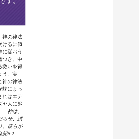
。神の律法
受けるに値
神に従おう
嘘つき、中
る救いを得
ょう。実
て神の律法
が蛇によっ
それはエデ
ダヤ人に起
。｜
神は、
だらせ、試
り、彼らが
8:2