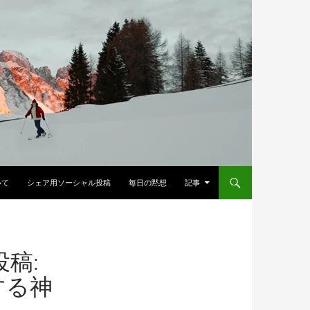
へスキップ
いて
シェア用ソーシャル投稿
毎日の黙想
記事
投稿:
する神