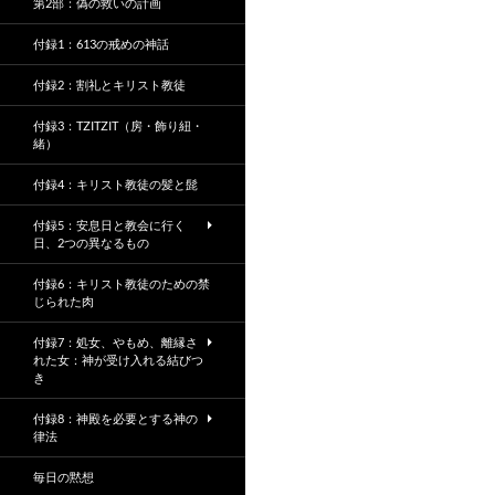
第2部：偽の救いの計画
付録1：613の戒めの神話
付録2：割礼とキリスト教徒
付録3：TZITZIT（房・飾り紐・
緒）
付録4：キリスト教徒の髪と髭
付録5：安息日と教会に行く
日、2つの異なるもの
付録6：キリスト教徒のための禁
じられた肉
付録7：処女、やもめ、離縁さ
れた女：神が受け入れる結びつ
き
付録8：神殿を必要とする神の
律法
毎日の黙想