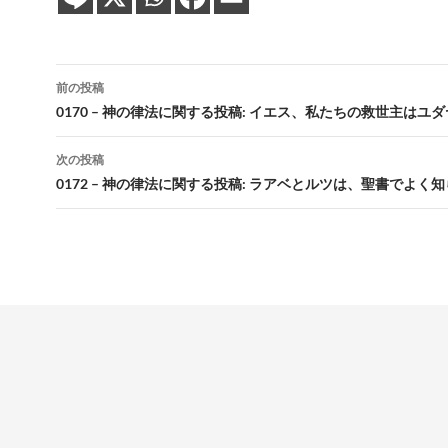
投
前の投稿
稿
0170 – 神の律法に関する投稿: イエス、私たちの救世主はユ
ナ
次の投稿
ビ
0172 – 神の律法に関する投稿: ラアベとルツは、聖書でよく
ゲ
ー
シ
ョ
ン