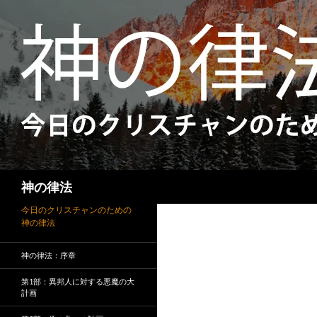
検
神の律法
索
今日のクリスチャンのための
神の律法
神の律法：序章
第1部：異邦人に対する悪魔の大
計画