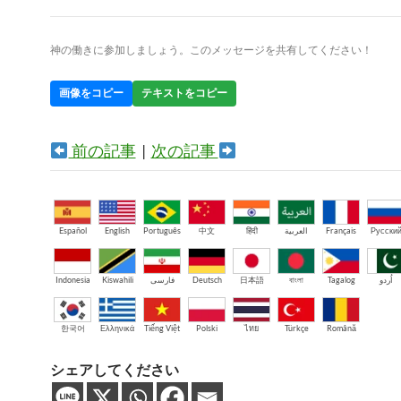
神の働きに参加しましょう。このメッセージを共有してください！
画像をコピー
テキストをコピー
前の記事
|
次の記事
Español
English
Português
中文
हिंदी
العربية
Français
Русски
Indonesia
Kiswahili
فارسی
Deutsch
日本語
বাংলা
Tagalog
اُردو
한국어
Ελληνικά
Tiếng Việt
Polski
ไทย
Türkçe
Română
シェアしてください