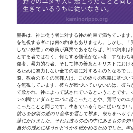
聖書は、神に従う者に対する神の約束で満ちています
を無視する者には何の約束もありません。しかし、「
しない好意」の教義が真実であるならば、神の約束は
とする者ではなく、何もする価値がない者、すなわち
傷者、暴力的な者、そして神の善意とキリストにおけ
るために努力しない全ての者に対するものとなるでし
際、教会の多くの異邦人は、この偽りの教義に基づい
を無視しています。彼らが気づいていないのは、彼ら
て欺かれ、神によって試されているということです。
ンの園でアダムとエバに起こったことや、荒野でのユ
こったことと同じです。生きているうちに従いなさい
彼らを砂漠の道のり全体を通して導き、彼らをへりく
練にかけました。それは彼らの心の中にあるものを知
自分の戒めに従うかどうかを確かめるためでした。申命記