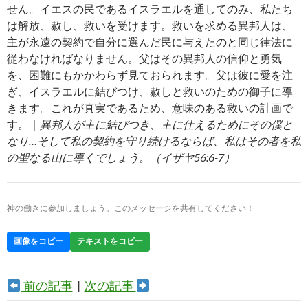
せん。イエスの民であるイスラエルを通してのみ、私たち
は解放、赦し、救いを受けます。救いを求める異邦人は、
主が永遠の契約で自分に選んだ民に与えたのと同じ律法に
従わなければなりません。父はその異邦人の信仰と勇気
を、困難にもかかわらず見ておられます。父は彼に愛を注
ぎ、イスラエルに結びつけ、赦しと救いのための御子に導
きます。これが真実であるため、意味のある救いの計画で
す。｜
異邦人が主に結びつき、主に仕えるためにその僕と
なり…そして私の契約を守り続けるならば、私はその者を私
の聖なる山に導くでしょう。（イザヤ56:6-7）
神の働きに参加しましょう。このメッセージを共有してください！
画像をコピー
テキストをコピー
前の記事
|
次の記事