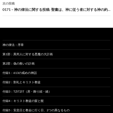
ナ
次の投稿
ビ
0171 – 神の律法に関する投稿: 聖書は、神に従う者に対する神の約…
ゲ
ー
シ
ョ
神の律法：序章
ン
第1部：異邦人に対する悪魔の大計画
第2部：偽の救いの計画
付録1：613の戒めの神話
付録2：割礼とキリスト教徒
付録3：TZITZIT（房・飾り紐・緒）
付録4：キリスト教徒の髪と髭
付録5：安息日と教会に行く日、2つの異なるもの