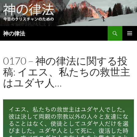
検
神の律法
索
コ
メインメ
ン
ニュー
テ
0170 – 神の律法に関する投
ン
ツ
稿: イエス、私たちの救世主
へ
ス
はユダヤ人…
キ
ッ
プ