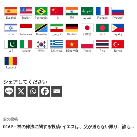
Español
English
Português
中文
हिंदी
العربية
Français
Русский
עברית
Indonesia
Kiswahili
فارسی
Deutsch
日本語
বাংলা
Tagalog
اُردو
Italiano
한국어
Ελληνικά
Tiếng Việt
Polski
ไทย
Türkçe
Română
シェアしてください
投
前の投稿
稿
0169 – 神の律法に関する投稿: イエスは、父が送らない限り、誰も…