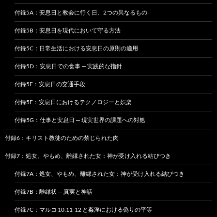
付録5A：安息日と教会に行く日、2つの異なるもの
付録5B：安息日を現代において守る方法
付録5C：日常生活における安息日の原則の適用
付録5D：安息日での食事 — 実践的な指針
付録5E：安息日の交通手段
付録5F：安息日におけるテクノロジーと娯楽
付録5G：仕事と安息日 — 現実世界の課題への対処
付録6：キリスト教徒のための禁じられた肉
付録7：処女、やもめ、離縁された女：神が受け入れる結びつき
付録7A：処女、やもめ、離縁された女：神が受け入れる結びつき
付録7B：離縁状 — 真実と神話
付録7C：マルコ 10:11-12 と姦淫における偽りの平等