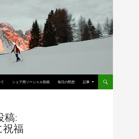
へスキップ
いて
シェア用ソーシャル投稿
毎日の黙想
記事
投稿:
に祝福