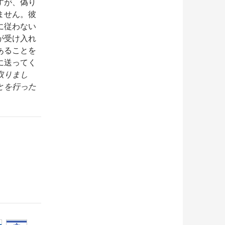
すが、偽り
ません。彼
に従わない
が受け入れ
あることを
に送ってく
取りまし
とを行った