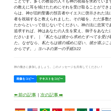
ことです。多くの教会の人々も神の祝福を求めていま
の教えに耳を傾けたためにそれを受け取ることができ
らは、神が旧約聖書の預言者やイエスに啓示された法
者を祝福すると教えられました。その嘘を、ただ多数
たからといって信じないでください。神の法に忠実で
追求すれば、神はあなたの人生を変え、御子をあなた
ださいます。｜
「私たちは彼から求めたすべてを受け
た。なぜなら、私たちは彼の戒めに従い、彼が喜ぶこ
からです。」ヨハネの第一の手紙3:22
神の働きに参加しましょう。このメッセージを共有してください！
画像をコピー
テキストをコピー
⬅️ 前の記事
|
次の記事 ➡️