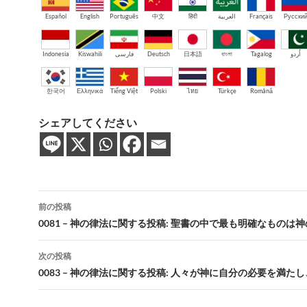
Español
English
Português
中文
हिंदी
العربية
Français
Русски
Indonesia
Kiswahili
فارسی
Deutsch
日本語
বাংলা
Tagalog
اُردو
한국어
Ελληνικά
Tiếng Việt
Polski
ไทย
Türkçe
Română
シェアしてください
投
前の投稿
稿
0081 – 神の律法に関する投稿: 聖書の中で最も明確なものは
ナ
次の投稿
ビ
0083 – 神の律法に関する投稿: 人々が神に自分の必要を満た
ゲ