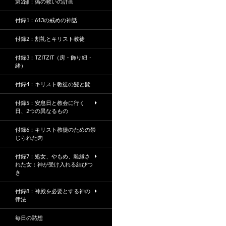
第2部：偽の救いの計画
付録1：613の戒めの神話
付録2：割礼とキリスト教徒
付録3：TZITZIT（房・飾り紐・
緒）
付録4：キリスト教徒の髪と髭
付録5：安息日と教会に行く
日、2つの異なるもの
付録6：キリスト教徒のための禁
じられた肉
付録7：処女、やもめ、離縁さ
れた女：神が受け入れる結びつ
き
付録8：神殿を必要とする神の
律法
毎日の黙想