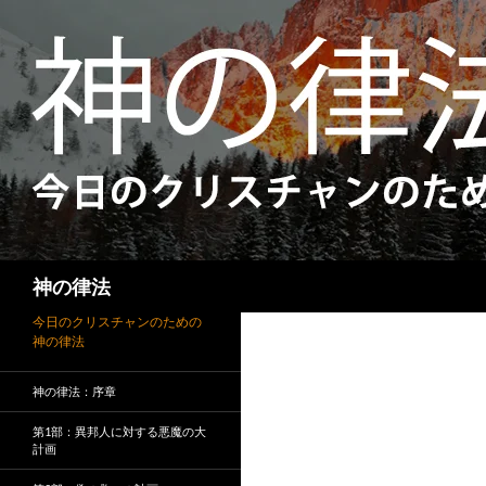
検
神の律法
索
今日のクリスチャンのための
神の律法
神の律法：序章
第1部：異邦人に対する悪魔の大
計画