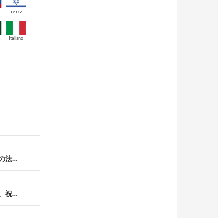
й
עברית
Italiano
神の法…
し、祝…