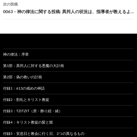
ナ
次の投稿
ビ
0063 – 神の律法に関する投稿: 異邦人の状況は、指導者が教えるよ…
ゲ
ー
シ
ョ
神の律法：序章
ン
第1部：異邦人に対する悪魔の大計画
第2部：偽の救いの計画
付録1：613の戒めの神話
付録2：割礼とキリスト教徒
付録3：TZITZIT（房・飾り紐・緒）
付録4：キリスト教徒の髪と髭
付録5：安息日と教会に行く日、2つの異なるもの