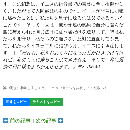
す。この幻想は、イエスの福音書での言葉に全く根拠がな
く、したがって人間起源のものです。イエスが非常に明確
に述べたことは、私たちを息子に送るのは父であるという
ことです。そして、父は、彼が永遠の契約で自分に選んだ
国に与えられた同じ法律に従う者だけを送ります。神は私
たちを見守り、私たちの従順さを、反対に直面しても見
て、私たちをイスラエルに結びつけ、イエスに引き渡しま
す。｜
「だれも、私をおおくりになった父がひきつけなけ
れば、私のもとに来ることはできません。そして、私は最
後の日に彼をよみがえらせます。」ヨハネ6:44
神の働きに参加しましょう。このメッセージを共有してください！
画像をコピー
テキストをコピー
前の記事
|
次の記事