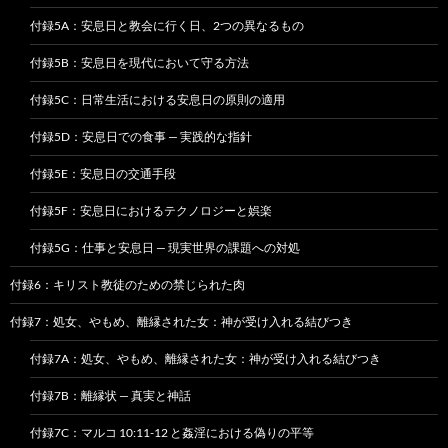
付録5A：安息日と教会に行く日、2つの異なるもの
付録5B：安息日を現代において守る方法
付録5C：日常生活における安息日の原則の適用
付録5D：安息日での食事 — 実践的な指針
付録5E：安息日の交通手段
付録5F：安息日におけるテクノロジーと娯楽
付録5G：仕事と安息日 — 現実世界の課題への対処
付録6：キリスト教徒のための禁じられた肉
付録7：処女、やもめ、離縁された女：神が受け入れる結びつき
付録7A：処女、やもめ、離縁された女：神が受け入れる結びつき
付録7B：離縁状 — 真実と神話
付録7C：マルコ 10:11-12 と姦淫における偽りの平等