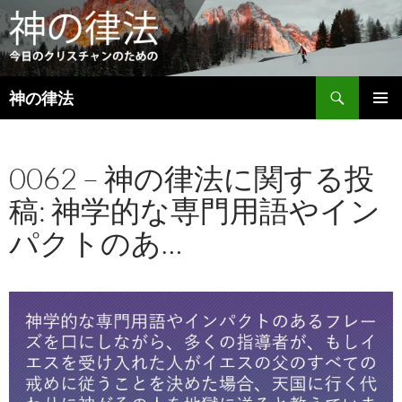
検
神の律法
索
コ
メインメ
ン
ニュー
テ
0062 – 神の律法に関する投
ン
ツ
稿: 神学的な専門用語やイン
へ
ス
パクトのあ…
キ
ッ
プ