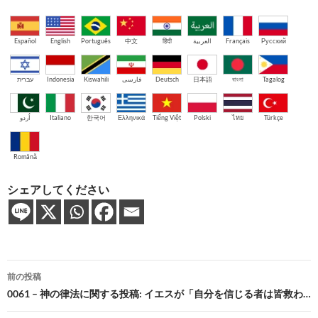
Español
English
Português
中文
हिंदी
العربية
Français
Русский
עברית
Indonesia
Kiswahili
فارسی
Deutsch
日本語
বাংলা
Tagalog
اُردو
Italiano
한국어
Ελληνικά
Tiếng Việt
Polski
ไทย
Türkçe
Română
シェアしてください
投
前の投稿
稿
0061 – 神の律法に関する投稿: イエスが「自分を信じる者は皆救わ…