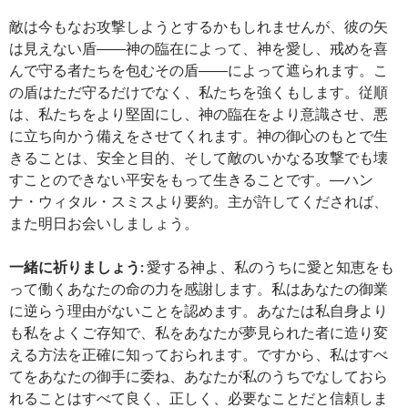
敵は今もなお攻撃しようとするかもしれませんが、彼の矢
は見えない盾――神の臨在によって、神を愛し、戒めを喜
んで守る者たちを包むその盾――によって遮られます。こ
の盾はただ守るだけでなく、私たちを強くもします。従順
は、私たちをより堅固にし、神の臨在をより意識させ、悪
に立ち向かう備えをさせてくれます。神の御心のもとで生
きることは、安全と目的、そして敵のいかなる攻撃でも壊
すことのできない平安をもって生きることです。―ハン
ナ・ウィタル・スミスより要約。主が許してくだされば、
また明日お会いしましょう。
一緒に祈りましょう:
愛する神よ、私のうちに愛と知恵をも
って働くあなたの命の力を感謝します。私はあなたの御業
に逆らう理由がないことを認めます。あなたは私自身より
も私をよくご存知で、私をあなたが夢見られた者に造り変
える方法を正確に知っておられます。ですから、私はすべ
てをあなたの御手に委ね、あなたが私のうちでなしておら
れることはすべて良く、正しく、必要なことだと信頼しま