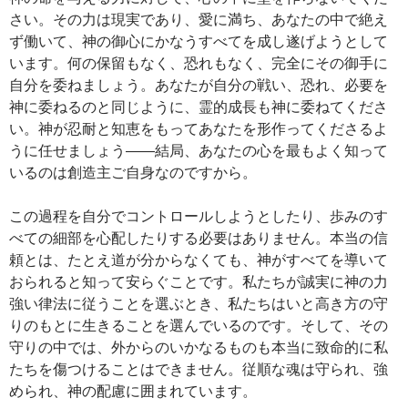
さい。その力は現実であり、愛に満ち、あなたの中で絶え
ず働いて、神の御心にかなうすべてを成し遂げようとして
います。何の保留もなく、恐れもなく、完全にその御手に
自分を委ねましょう。あなたが自分の戦い、恐れ、必要を
神に委ねるのと同じように、霊的成長も神に委ねてくださ
い。神が忍耐と知恵をもってあなたを形作ってくださるよ
うに任せましょう――結局、あなたの心を最もよく知って
いるのは創造主ご自身なのですから。
この過程を自分でコントロールしようとしたり、歩みのす
べての細部を心配したりする必要はありません。本当の信
頼とは、たとえ道が分からなくても、神がすべてを導いて
おられると知って安らぐことです。私たちが誠実に神の力
強い律法に従うことを選ぶとき、私たちはいと高き方の守
りのもとに生きることを選んでいるのです。そして、その
守りの中では、外からのいかなるものも本当に致命的に私
たちを傷つけることはできません。従順な魂は守られ、強
められ、神の配慮に囲まれています。