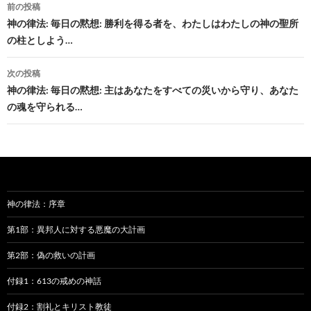
投
前の投稿
稿
神の律法: 毎日の黙想: 勝利を得る者を、わたしはわたしの神の聖所
の柱としよう…
ナ
ビ
次の投稿
神の律法: 毎日の黙想: 主はあなたをすべての災いから守り、あなた
ゲ
の魂を守られる…
ー
シ
ョ
ン
神の律法：序章
第1部：異邦人に対する悪魔の大計画
第2部：偽の救いの計画
付録1：613の戒めの神話
付録2：割礼とキリスト教徒