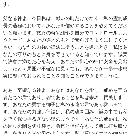
す。
父なる神よ、今日私は、戦いの時だけでなく、私の霊的成
長の過程においてもあなたを信頼することを教えてくださ
いと願います。旅路の時や細部を自分でコントロールしよ
うとせず、あなたの導きのもとで安らげるようにしてくだ
さい。あなたの力強い律法に従うことを選ぶとき、私はあ
なたの守りのもとに身を寄せていると知っています。誠実
で決意に満ちた心を与え、あなたの御心の中に安全を見出
し、たとえ周囲が不確かに見えても、あなたが一歩一歩忠
実に導いておられることを知ることができますように。
ああ、至聖なる神よ、あなたはあなたを愛し、戒めを守る
者たちの盾であり、砦であることを私は崇め、賛美しま
す。あなたの愛する御子は私の永遠の君であり救い主で
す。あなたの力強い律法は、私の魂を囲み、嵐の中でも私
を堅く保つ揺るぎない壁のようです。あなたの戒めは、私
の周りの闇を切り裂き、勇気と信仰をもって悪に打ち勝つ
備えをさせる光の刃のようです。私は尊いイエスの御名に