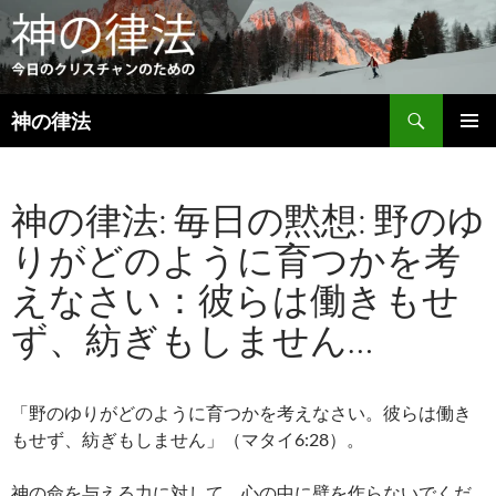
検
神の律法
索
コ
メインメ
ン
ニュー
テ
神の律法: 毎日の黙想: 野のゆ
ン
ツ
りがどのように育つかを考
へ
ス
えなさい：彼らは働きもせ
キ
ッ
ず、紡ぎもしません…
プ
「野のゆりがどのように育つかを考えなさい。彼らは働き
もせず、紡ぎもしません」（マタイ6:28）。
神の命を与える力に対して、心の中に壁を作らないでくだ