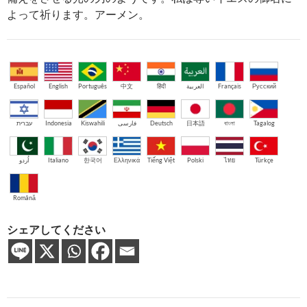
よって祈ります。アーメン。
Español
English
Português
中文
हिंदी
العربية
Français
Русский
עברית
Indonesia
Kiswahili
فارسی
Deutsch
日本語
বাংলা
Tagalog
اُردو
Italiano
한국어
Ελληνικά
Tiếng Việt
Polski
ไทย
Türkçe
Română
シェアしてください