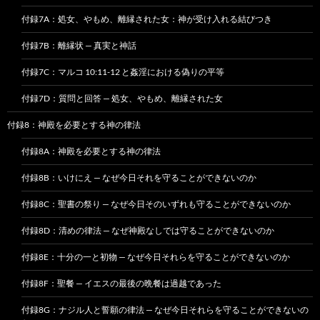
付録7A：処女、やもめ、離縁された女：神が受け入れる結びつき
付録7B：離縁状 — 真実と神話
付録7C：マルコ 10:11-12 と姦淫における偽りの平等
付録7D：質問と回答 — 処女、やもめ、離縁された女
付録8：神殿を必要とする神の律法
付録8A：神殿を必要とする神の律法
付録8B：いけにえ — なぜ今日それを守ることができないのか
付録8C：聖書の祭り — なぜ今日そのいずれも守ることができないのか
付録8D：清めの律法 — なぜ神殿なしでは守ることができないのか
付録8E：十分の一と初物 — なぜ今日それらを守ることができないのか
付録8F：聖餐 — イエスの最後の晩餐は過越であった
付録8G：ナジル人と誓願の律法 — なぜ今日それらを守ることができないの