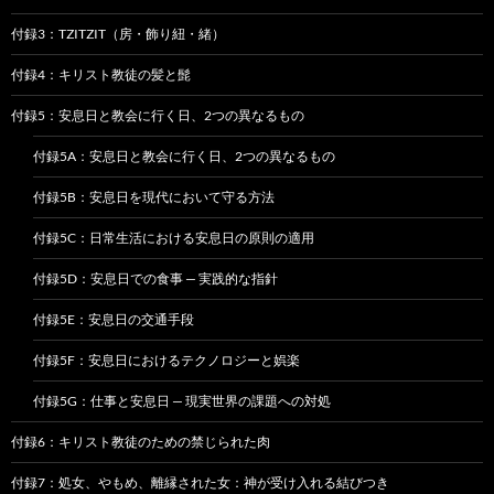
付録3：TZITZIT（房・飾り紐・緒）
付録4：キリスト教徒の髪と髭
付録5：安息日と教会に行く日、2つの異なるもの
付録5A：安息日と教会に行く日、2つの異なるもの
付録5B：安息日を現代において守る方法
付録5C：日常生活における安息日の原則の適用
付録5D：安息日での食事 — 実践的な指針
付録5E：安息日の交通手段
付録5F：安息日におけるテクノロジーと娯楽
付録5G：仕事と安息日 — 現実世界の課題への対処
付録6：キリスト教徒のための禁じられた肉
付録7：処女、やもめ、離縁された女：神が受け入れる結びつき