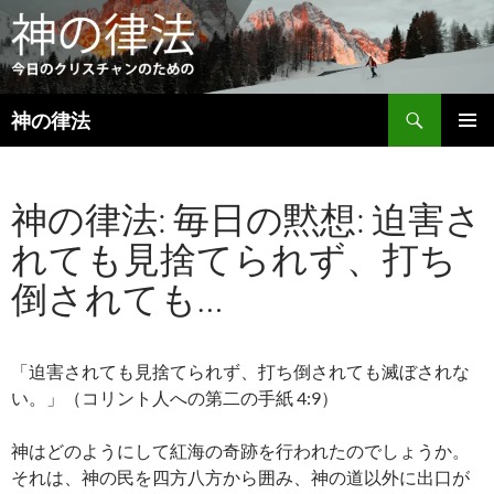
検
神の律法
索
コ
メインメ
ン
ニュー
テ
神の律法: 毎日の黙想: 迫害さ
ン
ツ
れても見捨てられず、打ち
へ
ス
倒されても…
キ
ッ
プ
「迫害されても見捨てられず、打ち倒されても滅ぼされな
い。」（コリント人への第二の手紙 4:9）
神はどのようにして紅海の奇跡を行われたのでしょうか。
それは、神の民を四方八方から囲み、神の道以外に出口が