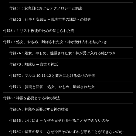
付録5F：安息日におけるテクノロジーと娯楽
付録5G：仕事と安息日 — 現実世界の課題への対処
付録6：キリスト教徒のための禁じられた肉
付録7：処女、やもめ、離縁された女：神が受け入れる結びつき
付録7A：処女、やもめ、離縁された女：神が受け入れる結びつき
付録7B：離縁状 — 真実と神話
付録7C：マルコ 10:11-12 と姦淫における偽りの平等
付録7D：質問と回答 — 処女、やもめ、離縁された女
付録8：神殿を必要とする神の律法
付録8A：神殿を必要とする神の律法
付録8B：いけにえ — なぜ今日それを守ることができないのか
付録8C：聖書の祭り — なぜ今日そのいずれも守ることができないのか