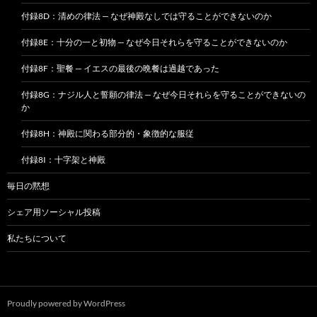
付録8D：清めの律法 — なぜ神殿なしでは守ることができないのか
付録8E：十分の一と初物 — なぜ今日それらを守ることができないのか
付録8F：聖餐 — イエスの最後の晩餐は過越であった
付録8G：ナジル人と誓願の律法 — なぜ今日それらを守ることができないの
か
付録8H：神殿に関わる部分的・象徴的な服従
付録8I：十字架と神殿
毎日の黙想
シェア用ソーシャル投稿
私たちについて
Proudly powered by WordPress