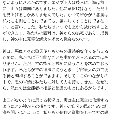
ないようにされたのです。エジプト人は後ろに、海は前
に、山々は周囲にありました。他に選択肢はなく、ただ上
を見上げるしかありませんでした。かつて誰かが「悪魔は
私たちを囲むことはできても、覆い尽くすことはできな
い」と言いました。私たちはいつでも上から抜け出すこと
ができます。私たちの困難は、神からの挑戦であり、成長
し、神の中に完璧な解決を求める機会なのです。
神は、悪魔とその堕天使たちからの継続的な守りを与える
ために、私たちに不可能なことを求めておられるのではあ
りません。ただ、神の指示と戒めに従うことを求めておら
れます。私たちが神の律法に従うとき、宇宙最大の力であ
る神と調和することができます。そして、このつながりの
中で、悪の軍勢は私たちに対して力を持ちません。なぜな
ら、私たちは全能者の権威と配慮のもとにあるからです。
出口がないように思える状況は、実は主に完全に信頼する
ようにとの神からの招きです。神がご自分の民のために紅
海を開かれたように、私たちが信仰と従順をもって神の導