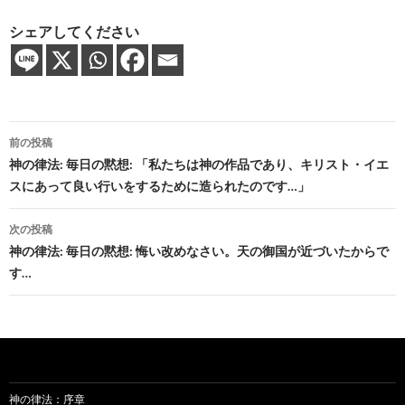
シェアしてください
投
前の投稿
稿
神の律法: 毎日の黙想: 「私たちは神の作品であり、キリスト・イエ
スにあって良い行いをするために造られたのです…」
ナ
ビ
次の投稿
神の律法: 毎日の黙想: 悔い改めなさい。天の御国が近づいたからで
ゲ
す…
ー
シ
ョ
ン
神の律法：序章