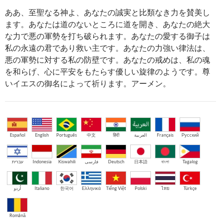
ああ、至聖なる神よ、あなたの誠実と比類なき力を賛美し
ます。あなたは道のないところに道を開き、あなたの絶大
な力で悪の軍勢を打ち破られます。あなたの愛する御子は
私の永遠の君であり救い主です。あなたの力強い律法は、
悪の軍勢に対する私の防壁です。あなたの戒めは、私の魂
を和らげ、心に平安をもたらす優しい旋律のようです。尊
いイエスの御名によって祈ります。アーメン。
Español
English
Português
中文
हिंदी
العربية
Français
Русский
עברית
Indonesia
Kiswahili
فارسی
Deutsch
日本語
বাংলা
Tagalog
اُردو
Italiano
한국어
Ελληνικά
Tiếng Việt
Polski
ไทย
Türkçe
Română