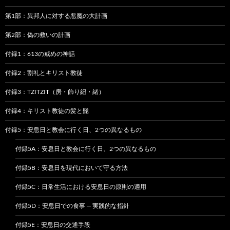
第1部：異邦人に対する悪魔の大計画
第2部：偽の救いの計画
付録1：613の戒めの神話
付録2：割礼とキリスト教徒
付録3：TZITZIT（房・飾り紐・緒）
付録4：キリスト教徒の髪と髭
付録5：安息日と教会に行く日、2つの異なるもの
付録5A：安息日と教会に行く日、2つの異なるもの
付録5B：安息日を現代において守る方法
付録5C：日常生活における安息日の原則の適用
付録5D：安息日での食事 — 実践的な指針
付録5E：安息日の交通手段