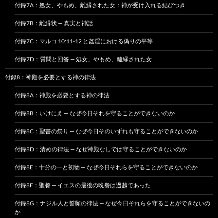
付録7A：処女、やもめ、離縁された女：神が受け入れる結びつき
付録7B：離縁状 — 真実と神話
付録7C：マルコ 10:11-12 と姦淫における偽りの平等
付録7D：質問と回答 — 処女、やもめ、離縁された女
付録8：神殿を必要とする神の律法
付録8A：神殿を必要とする神の律法
付録8B：いけにえ — なぜ今日それを守ることができないのか
付録8C：聖書の祭り — なぜ今日そのいずれも守ることができないのか
付録8D：清めの律法 — なぜ神殿なしでは守ることができないのか
付録8E：十分の一と初物 — なぜ今日それらを守ることができないのか
付録8F：聖餐 — イエスの最後の晩餐は過越であった
付録8G：ナジル人と誓願の律法 — なぜ今日それらを守ることができないの
か