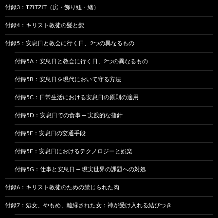
付録3：TZITZIT（房・飾り紐・緒）
付録4：キリスト教徒の髪と髭
付録5：安息日と教会に行く日、2つの異なるもの
付録5A：安息日と教会に行く日、2つの異なるもの
付録5B：安息日を現代において守る方法
付録5C：日常生活における安息日の原則の適用
付録5D：安息日での食事 — 実践的な指針
付録5E：安息日の交通手段
付録5F：安息日におけるテクノロジーと娯楽
付録5G：仕事と安息日 — 現実世界の課題への対処
付録6：キリスト教徒のための禁じられた肉
付録7：処女、やもめ、離縁された女：神が受け入れる結びつき