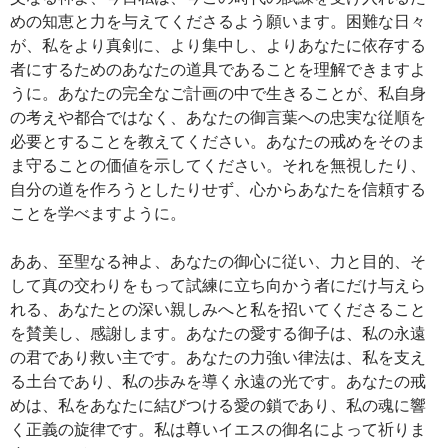
めの知恵と力を与えてくださるよう願います。困難な日々
が、私をより真剣に、より集中し、よりあなたに依存する
者にするためのあなたの道具であることを理解できますよ
うに。あなたの完全なご計画の中で生きることが、私自身
の考えや都合ではなく、あなたの御言葉への忠実な従順を
必要とすることを教えてください。あなたの戒めをそのま
ま守ることの価値を示してください。それを無視したり、
自分の道を作ろうとしたりせず、心からあなたを信頼する
ことを学べますように。
ああ、至聖なる神よ、あなたの御心に従い、力と目的、そ
して真の交わりをもって試練に立ち向かう者にだけ与えら
れる、あなたとの深い親しみへと私を招いてくださること
を賛美し、感謝します。あなたの愛する御子は、私の永遠
の君であり救い主です。あなたの力強い律法は、私を支え
る土台であり、私の歩みを導く永遠の光です。あなたの戒
めは、私をあなたに結びつける愛の鎖であり、私の魂に響
く正義の旋律です。私は尊いイエスの御名によって祈りま