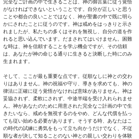
完全なご計画の中で生きることは、神の御言葉に従う覚悟
がなければできないということです。自分が正しいと思う
ことや都合の良いことではなく、神が聖書の中で既に明ら
かにされたことに従うのです。神は戒めをはっきりと示さ
れましたが、私たちの多くはそれを無視し、自分の道を作
れると思い込んでいます。だまされてはいけません。困難
な時は、神を信頼することを学ぶ機会ですが、その信頼
は、あなたが神の命じる通りに生きると決断した時にのみ
生まれます。
そして、ここが最も重要な点です。従順なしに神との交わ
りはありません。神の祝福や守り、導きを求めても、神の
律法に正確に従う覚悟がなければ意味がありません。神は
妥協されず、柔軟にされず、中途半端を受け入れられませ
ん。神があなたのために用意された完全なご計画の中で生
きたいなら、戒めを無視するのをやめ、どんな代償を払っ
ても従い始める必要があります。そうする時、あなたはこ
の時代の試練に勇気をもって立ち向かうだけでなく、不従
順な者が決して知ることのない神との親しい交わりを体験