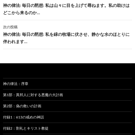
稿
神の律法: 毎日の黙想: 私は山々に目を上げて尋ねます。私の助けは
どこから来るのか…
ナ
ビ
次の投稿
神の律法: 毎日の黙想: 私を緑の牧場に伏させ、静かな水のほとりに
ゲ
伴われます…
ー
シ
ョ
ン
神の律法：序章
第1部：異邦人に対する悪魔の大計画
第2部：偽の救いの計画
付録1：613の戒めの神話
付録2：割礼とキリスト教徒