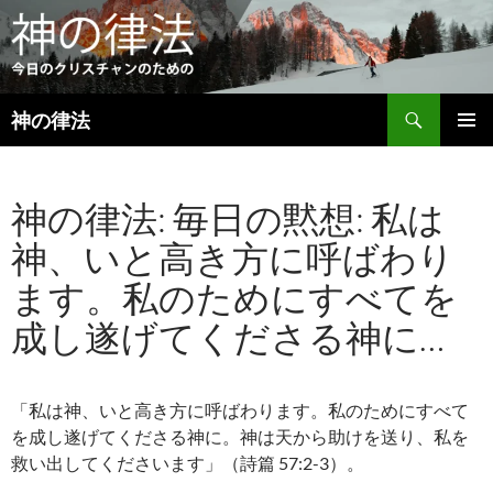
検
神の律法
索
コ
メインメ
ン
ニュー
テ
神の律法: 毎日の黙想: 私は
ン
ツ
神、いと高き方に呼ばわり
へ
ス
ます。私のためにすべてを
キ
ッ
成し遂げてくださる神に…
プ
「私は神、いと高き方に呼ばわります。私のためにすべて
を成し遂げてくださる神に。神は天から助けを送り、私を
救い出してくださいます」（詩篇 57:2-3）。