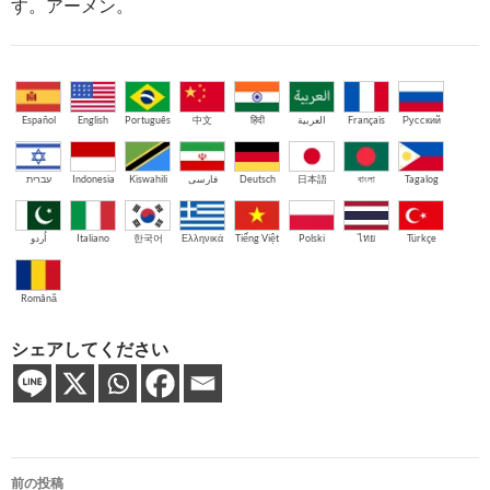
す。アーメン。
Español
English
Português
中文
हिंदी
العربية
Français
Русский
עברית
Indonesia
Kiswahili
فارسی
Deutsch
日本語
বাংলা
Tagalog
اُردو
Italiano
한국어
Ελληνικά
Tiếng Việt
Polski
ไทย
Türkçe
Română
シェアしてください
投
前の投稿