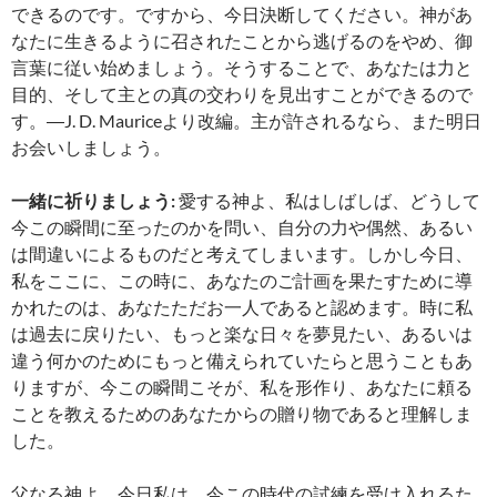
できるのです。ですから、今日決断してください。神があ
なたに生きるように召されたことから逃げるのをやめ、御
言葉に従い始めましょう。そうすることで、あなたは力と
目的、そして主との真の交わりを見出すことができるので
す。―J. D. Mauriceより改編。主が許されるなら、また明日
お会いしましょう。
一緒に祈りましょう:
愛する神よ、私はしばしば、どうして
今この瞬間に至ったのかを問い、自分の力や偶然、あるい
は間違いによるものだと考えてしまいます。しかし今日、
私をここに、この時に、あなたのご計画を果たすために導
かれたのは、あなたただお一人であると認めます。時に私
は過去に戻りたい、もっと楽な日々を夢見たい、あるいは
違う何かのためにもっと備えられていたらと思うこともあ
りますが、今この瞬間こそが、私を形作り、あなたに頼る
ことを教えるためのあなたからの贈り物であると理解しま
した。
父なる神よ、今日私は、今この時代の試練を受け入れるた