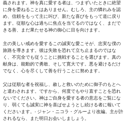
義されます。神を真に愛する者は、つまずいたときに絶望
に身を委ねることはありません。むしろ、主の憐れみを認
め、信頼をもって主に叫び、新たな喜びをもって道に戻り
ます。従順な心は過ちに焦点を当てるのではなく、まだで
きる善、まだ果たせる神の御心に目を向けます。
主の美しい戒めを愛するこの誠実な愛こそが、忠実な僕の
旅路を導きます。彼は失敗を恐れて立ち止まるのではな
く、不完全でも従うことに挑戦することを選びます。真の
献身は、能動的で勇敢、そして寛大です。悪を避けるだけ
でなく、心を尽くして善を行うことに努めます。
父は従順な者を祝福し、赦しと救いのために御子のもとへ
と遣わされます。ですから、何度でもやり直すことを恐れ
ないでください。神はご自身を愛する者の意志をご覧にな
り、弱くても誠実に神を喜ばせようとし続ける者に報いて
くださいます。- ジャン・ニコラ・グルーより改編。主が許
されるなら、また明日お会いしましょう。