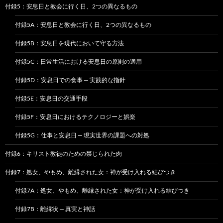
付録5：安息日と教会に行く日、2つの異なるもの
付録5A：安息日と教会に行く日、2つの異なるもの
付録5B：安息日を現代において守る方法
付録5C：日常生活における安息日の原則の適用
付録5D：安息日での食事 — 実践的な指針
付録5E：安息日の交通手段
付録5F：安息日におけるテクノロジーと娯楽
付録5G：仕事と安息日 — 現実世界の課題への対処
付録6：キリスト教徒のための禁じられた肉
付録7：処女、やもめ、離縁された女：神が受け入れる結びつき
付録7A：処女、やもめ、離縁された女：神が受け入れる結びつき
付録7B：離縁状 — 真実と神話