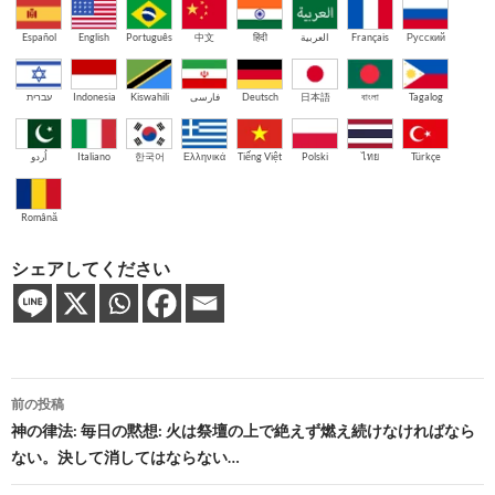
Español
English
Português
中文
हिंदी
العربية
Français
Русский
עברית
Indonesia
Kiswahili
فارسی
Deutsch
日本語
বাংলা
Tagalog
اُردو
Italiano
한국어
Ελληνικά
Tiếng Việt
Polski
ไทย
Türkçe
Română
シェアしてください
投
前の投稿
稿
神の律法: 毎日の黙想: 火は祭壇の上で絶えず燃え続けなければなら
ない。決して消してはならない…
ナ