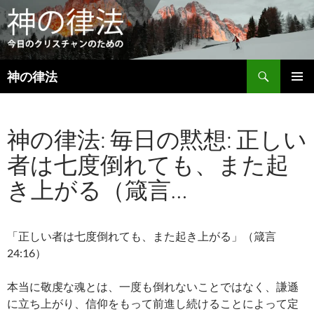
検
神の律法
索
コ
メインメ
ン
ニュー
テ
神の律法: 毎日の黙想: 正しい
ン
ツ
者は七度倒れても、また起
へ
ス
き上がる（箴言…
キ
ッ
プ
「正しい者は七度倒れても、また起き上がる」（箴言
24:16）
本当に敬虔な魂とは、一度も倒れないことではなく、謙遜
に立ち上がり、信仰をもって前進し続けることによって定