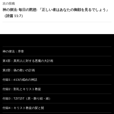
ビ
次の投稿
神の律法: 毎日の黙想: 「正しい者はあなたの御顔を見るでしょう」
ゲ
（詩篇 11:7）
ー
シ
ョ
ン
神の律法：序章
第1部：異邦人に対する悪魔の大計画
第2部：偽の救いの計画
付録1：613の戒めの神話
付録2：割礼とキリスト教徒
付録3：TZITZIT（房・飾り紐・緒）
付録4：キリスト教徒の髪と髭