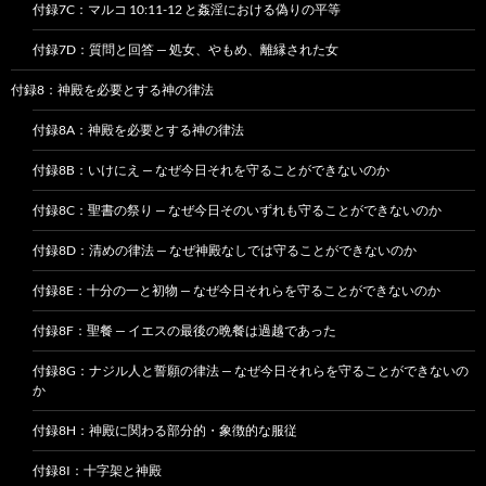
付録7C：マルコ 10:11-12 と姦淫における偽りの平等
付録7D：質問と回答 — 処女、やもめ、離縁された女
付録8：神殿を必要とする神の律法
付録8A：神殿を必要とする神の律法
付録8B：いけにえ — なぜ今日それを守ることができないのか
付録8C：聖書の祭り — なぜ今日そのいずれも守ることができないのか
付録8D：清めの律法 — なぜ神殿なしでは守ることができないのか
付録8E：十分の一と初物 — なぜ今日それらを守ることができないのか
付録8F：聖餐 — イエスの最後の晩餐は過越であった
付録8G：ナジル人と誓願の律法 — なぜ今日それらを守ることができないの
か
付録8H：神殿に関わる部分的・象徴的な服従
付録8I：十字架と神殿