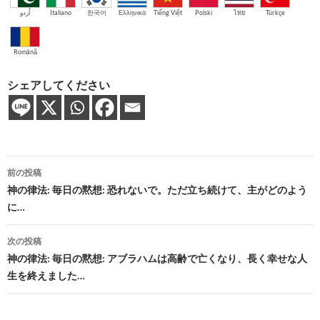
اُردو
Italiano
한국어
Ελληνικά
Tiếng Việt
Polski
ไทย
Türkçe
Română
シェアしてください
投
前の投稿
稿
神の律法: 毎日の黙想: 恐れないで。ただ立ち続けて、主がどのよう
に…
ナ
ビ
次の投稿
神の律法: 毎日の黙想: アブラハムは高齢で亡くなり、長く幸せな人
ゲ
生を終えました…
ー
シ