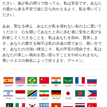
ださい。嵐が私の周りで唸っても、私は安全です。あなた
の愛から来る平安で波に立ち向かえるよう、私を導いてく
ださい。
ああ、聖なる神よ、あなたが私を壊れない岩の上に置いて
くださり、心を開いてあなたと共に歩む者に安全と喜びを
約束してくださることを、私はあなたを崇め、賛美しま
す。あなたの愛する御子は私の永遠の君であり、救い主で
す。あなたの力強い律法こそ、私の平安の理由です。私は
あなたの美しい戒めを思い巡らすことをやめられません。
尊いイエスの御名によって祈ります。アーメン。
Español
English
Português
中文
हिंदी
العربية
Français
Русский
עברית
Indonesia
Kiswahili
فارسی
Deutsch
日本語
বাংলা
Tagalog