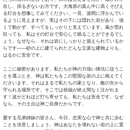
在し、揺るぎないお方です。大海原の真ん中に高くそびえ
る灯台を想像してみてください。一見、波間に浮かんでい
るように見えますが、実はその下には隠れた岩があり、強
くて動かず、すべてをしっかりと支えています。嵐が荒れ
狂っても、私はその灯台で安心して眠ることができるでし
ょう。なぜなら、それは岩にしっかりと据えられているか
らです――砂の上に建てられたどんな立派な建物よりも、
はるかに安全です。
ここに秘密があります。私たちが神の力強い律法に従うこ
とを選ぶとき、神は私たちをこの堅固な岩の上に植えてく
ださいます。それはまるで私たちの家となり、敵の矢から
守られる場所です。そこでは祝福が絶え間なく注がれま
す！波がどれほど打ち寄せても、私たちは安全です。なぜ
なら、その土台は神ご自身だからです。
愛する兄弟姉妹の皆さん、今日、忠実な心で神と共に歩む
ことを決意しましょう。神はあなたを壊れない岩の上に置