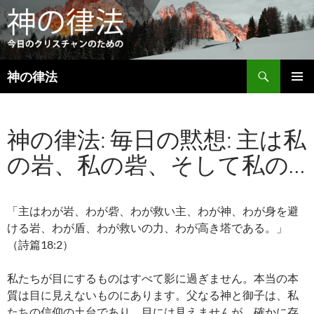
検
神の律法
索
コ
メインメ
ン
ニュー
テ
神の律法: 毎日の黙想: 主は私
ン
ツ
の岩、私の砦、そして私の…
へ
ス
キ
ッ
「主はわが岩、わが砦、わが救い主、わが神、わが身を避
プ
ける岩、わが盾、わが救いの力、わが高き塔である。」
（詩篇18:2）
私たちが目にするものはすべて影に過ぎません。本当の本
質は目に見えないものにあります。父なる神と御子は、私
たちの信仰の土台であり、目には見えませんが、確かに存