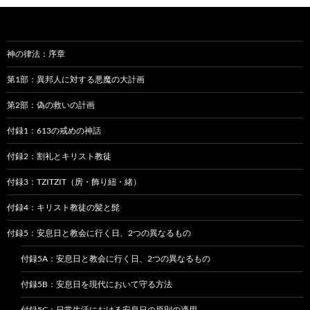
ョ
ン
神の律法：序章
第1部：異邦人に対する悪魔の大計画
第2部：偽の救いの計画
付録1：613の戒めの神話
付録2：割礼とキリスト教徒
付録3：TZITZIT（房・飾り紐・緒）
付録4：キリスト教徒の髪と髭
付録5：安息日と教会に行く日、2つの異なるもの
付録5A：安息日と教会に行く日、2つの異なるもの
付録5B：安息日を現代において守る方法
付録5C：日常生活における安息日の原則の適用