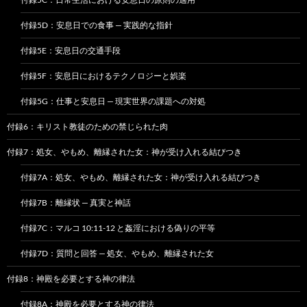
付録5D：安息日での食事 — 実践的な指針
付録5E：安息日の交通手段
付録5F：安息日におけるテクノロジーと娯楽
付録5G：仕事と安息日 — 現実世界の課題への対処
付録6：キリスト教徒のための禁じられた肉
付録7：処女、やもめ、離縁された女：神が受け入れる結びつき
付録7A：処女、やもめ、離縁された女：神が受け入れる結びつき
付録7B：離縁状 — 真実と神話
付録7C：マルコ 10:11-12 と姦淫における偽りの平等
付録7D：質問と回答 — 処女、やもめ、離縁された女
付録8：神殿を必要とする神の律法
付録8A：神殿を必要とする神の律法