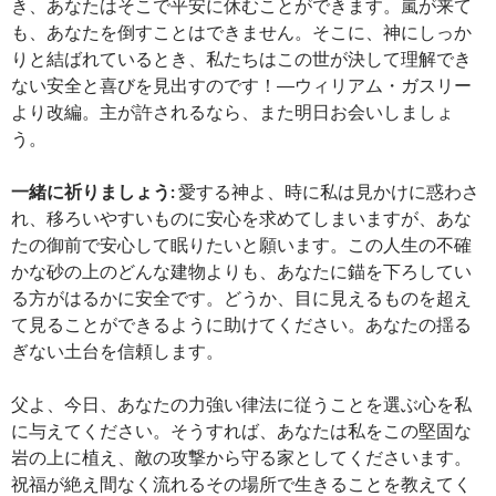
き、あなたはそこで平安に休むことができます。嵐が来て
も、あなたを倒すことはできません。そこに、神にしっか
りと結ばれているとき、私たちはこの世が決して理解でき
ない安全と喜びを見出すのです！―ウィリアム・ガスリー
より改編。主が許されるなら、また明日お会いしましょ
う。
一緒に祈りましょう:
愛する神よ、時に私は見かけに惑わさ
れ、移ろいやすいものに安心を求めてしまいますが、あな
たの御前で安心して眠りたいと願います。この人生の不確
かな砂の上のどんな建物よりも、あなたに錨を下ろしてい
る方がはるかに安全です。どうか、目に見えるものを超え
て見ることができるように助けてください。あなたの揺る
ぎない土台を信頼します。
父よ、今日、あなたの力強い律法に従うことを選ぶ心を私
に与えてください。そうすれば、あなたは私をこの堅固な
岩の上に植え、敵の攻撃から守る家としてくださいます。
祝福が絶え間なく流れるその場所で生きることを教えてく