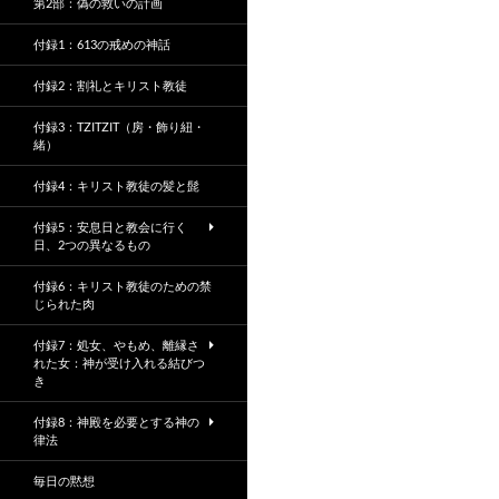
第2部：偽の救いの計画
付録1：613の戒めの神話
付録2：割礼とキリスト教徒
付録3：TZITZIT（房・飾り紐・
緒）
付録4：キリスト教徒の髪と髭
付録5：安息日と教会に行く
日、2つの異なるもの
付録6：キリスト教徒のための禁
じられた肉
付録7：処女、やもめ、離縁さ
れた女：神が受け入れる結びつ
き
付録8：神殿を必要とする神の
律法
毎日の黙想