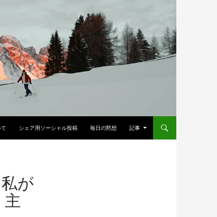
へスキップ
いて
シェア用ソーシャル投稿
毎日の黙想
記事
し私が
、主