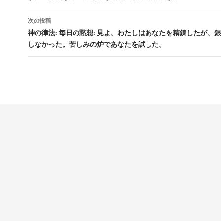
ナ
ビ
次の投稿
神の律法: 毎日の黙想: 見よ、わたしはあなたを精錬したが、
ゲ
しなかった。苦しみの炉であなたを試した。
ー
シ
ョ
ン