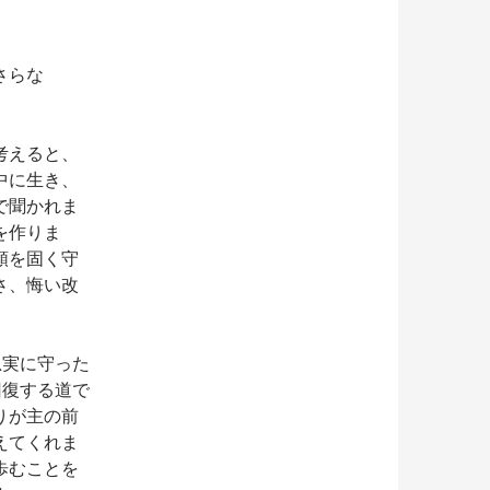
さらな
考えると、
中に生き、
で聞かれま
を作りま
順を固く守
さ、悔い改
忠実に守った
回復する道で
りが主の前
えてくれま
歩むことを