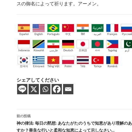
スの御名によって祈ります。アーメン。
Español
English
Português
中文
हिंदी
العربية
Français
Русски
Indonesia
Kiswahili
فارسی
Deutsch
日本語
বাংলা
Tagalog
اُردو
한국어
Ελληνικά
Tiếng Việt
Polski
ไทย
Türkçe
Română
シェアしてください
投
前の投稿
稿
神の律法: 毎日の黙想: あなたがたのうちで知恵があり理解の
すか？善良な行いと柔和な知恵によって示しなさい…