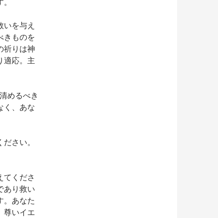
す。
救いを与え
べきものを
の祈りは神
より適応。主
清めるべき
なく、あな
ください。
。
えてくださ
であり救い
す。あなた
。尊いイエ