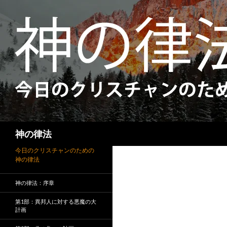
検
神の律法
索
今日のクリスチャンのための
神の律法
神の律法：序章
第1部：異邦人に対する悪魔の大
計画