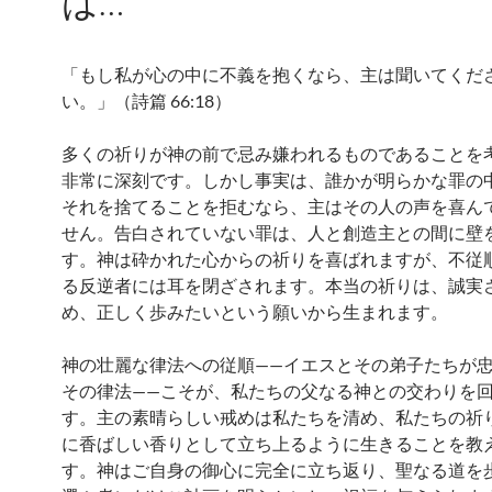
は…
「もし私が心の中に不義を抱くなら、主は聞いてくだ
い。」（詩篇 66:18）
多くの祈りが神の前で忌み嫌われるものであることを
非常に深刻です。しかし事実は、誰かが明らかな罪の
それを捨てることを拒むなら、主はその人の声を喜ん
せん。告白されていない罪は、人と創造主との間に壁
す。神は砕かれた心からの祈りを喜ばれますが、不従
る反逆者には耳を閉ざされます。本当の祈りは、誠実
め、正しく歩みたいという願いから生まれます。
神の壮麗な律法への従順——イエスとその弟子たちが
その律法——こそが、私たちの父なる神との交わりを
す。主の素晴らしい戒めは私たちを清め、私たちの祈
に香ばしい香りとして立ち上るように生きることを教
す。神はご自身の御心に完全に立ち返り、聖なる道を