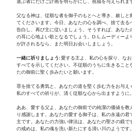
選ぶ者にだけご計画を明らかにし、祝福を与えられま
父なる神は、従順な者を御子のもとへと導き、赦しと
てくださいます。今日、あなたの心を調べ、捨て去る
告白し、再び主に従いましょう。そうすれば、あなた
の耳に心地よい歌となるでしょう。D. L. ムーディー
が許されるなら、また明日お会いしましょう。
一緒に祈りましょう:
愛する主よ、私の心を探り、なお
すべてを示してください。不従順のうちに生きること
たの御前に聖く歩みたいと願います。
罪を捨てる勇気と、あなたの道を堅く歩む力をお与え
私のすべての祈りが、清く従順な心から出ますように
ああ、愛する父よ、あなたの御前での純潔の価値を教
り感謝します。あなたの愛する御子は、私の永遠の君
主です。あなたの力強い律法は、あなたの聖さの鏡で
の戒めは、私の魂を洗い新たにする清い川のようです