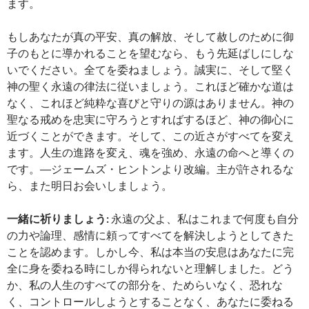
ます。
もしあなたが真の平安、真の解放、そして赦しのために御
子のもとに導かれることを望むなら、もう先延ばしにしな
いでください。全てを委ねましょう。誠実に、そして堅く
神の聖く永遠の律法に従いましょう。これほど確かな道は
なく、これほど純粋な喜びと守りの源はありません。神の
聖なる戒めを忠実に守ろうとすればするほど、神の御心に
近づくことができます。そして、この近さがすべてを変え
ます。人生の進路を変え、魂を強め、永遠の命へと導くの
です。―ジェームズ・ヒントンより改編。主が許されるな
ら、また明日お会いしましょう。
一緒に祈りましょう:
永遠の父よ、私はこれまで何度も自分
の力や論理、感情に頼ってすべてを解決しようとしてきた
ことを認めます。しかし今、私は本当の安息はあなたに完
全に身を委ねる時にしか得られないと理解しました。どう
か、私の人生のすべての部分を、ためらいなく、恐れな
く、コントロールしようとすることなく、あなたに委ねる