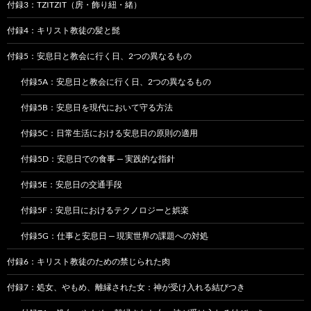
付録3：TZITZIT（房・飾り紐・緒）
付録4：キリスト教徒の髪と髭
付録5：安息日と教会に行く日、2つの異なるもの
付録5A：安息日と教会に行く日、2つの異なるもの
付録5B：安息日を現代において守る方法
付録5C：日常生活における安息日の原則の適用
付録5D：安息日での食事 — 実践的な指針
付録5E：安息日の交通手段
付録5F：安息日におけるテクノロジーと娯楽
付録5G：仕事と安息日 — 現実世界の課題への対処
付録6：キリスト教徒のための禁じられた肉
付録7：処女、やもめ、離縁された女：神が受け入れる結びつき