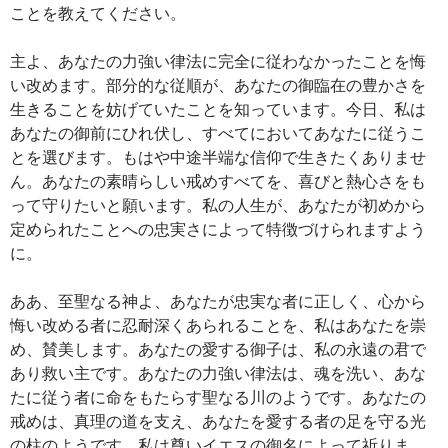
ことを教えてください。
主よ、あなたの力強い律法に完全に従わなかったことを悔
い改めます。部分的な従順が、あなたの御臨在の豊かさを
生きることを妨げていたことを知っています。今日、私は
あなたの御前にひれ伏し、すべてにおいてあなたに従うこ
とを選びます。もはや中途半端な信仰で生きたくありませ
ん。あなたの素晴らしい戒めすべてを、喜びと熱心さをも
って守りたいと願います。私の人生が、あなたが初めから
定められたことへの忠実さによって特徴づけられますよう
に。
ああ、至聖なる神よ、あなたが忠実な者に正しく、心から
悔い改める者に忍耐深くあられることを、私はあなたを崇
め、賛美します。あなたの愛する御子は、私の永遠の君で
あり救い主です。あなたの力強い律法は、魂を洗い、あな
たに従う者に命をもたらす聖なる川のようです。あなたの
戒めは、真理の道を支え、あなたを愛する者の足を守る光
の柱のようです。私は尊いイエスの御名によって祈りま