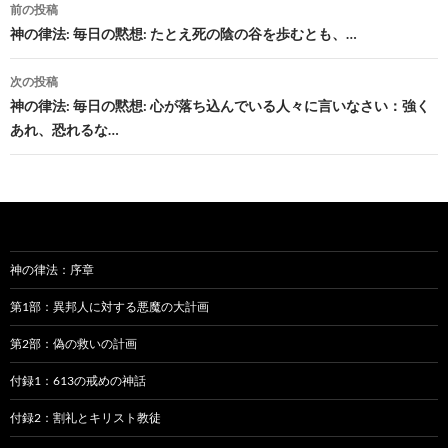
投
前の投稿
稿
神の律法: 毎日の黙想: たとえ死の陰の谷を歩むとも、…
ナ
次の投稿
ビ
神の律法: 毎日の黙想: 心が落ち込んでいる人々に言いなさい：強く
あれ、恐れるな…
ゲ
ー
シ
ョ
神の律法：序章
ン
第1部：異邦人に対する悪魔の大計画
第2部：偽の救いの計画
付録1：613の戒めの神話
付録2：割礼とキリスト教徒