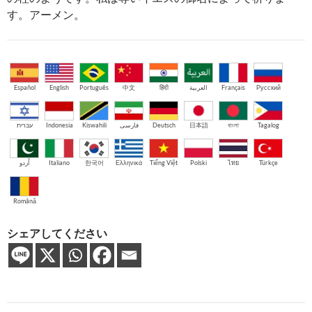
す。アーメン。
Español
English
Português
中文
हिंदी
العربية
Français
Русский
עברית
Indonesia
Kiswahili
فارسی
Deutsch
日本語
বাংলা
Tagalog
اُردو
Italiano
한국어
Ελληνικά
Tiếng Việt
Polski
ไทย
Türkçe
Română
シェアしてください