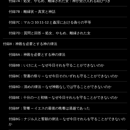
付録7A：処女、やもめ、離縁された女：神が受け入れる結びつき
付録7B：離縁状 — 真実と神話
付録7C：マルコ 10:11-12 と姦淫における偽りの平等
付録7D：質問と回答 — 処女、やもめ、離縁された女
付録8：神殿を必要とする神の律法
付録8A：神殿を必要とする神の律法
付録8B：いけにえ — なぜ今日それを守ることができないのか
付録8C：聖書の祭り — なぜ今日そのいずれも守ることができないのか
付録8D：清めの律法 — なぜ神殿なしでは守ることができないのか
付録8E：十分の一と初物 — なぜ今日それらを守ることができないのか
付録8F：聖餐 — イエスの最後の晩餐は過越であった
付録8G：ナジル人と誓願の律法 — なぜ今日それらを守ることができないの
か