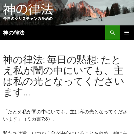
検
神の律法
索
コ
メインメ
ン
ニュー
テ
神の律法: 毎日の黙想: たと
ン
ツ
え私が闇の中にいても、主
へ
ス
は私の光となってください
キ
ッ
ます…
プ
「たとえ私が闇の中にいても、主は私の光となってくださ
います」（ミカ書7:8）。
私たちは皆、いつか自分が中心にいることをやめ、神に主