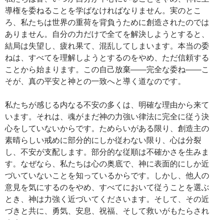
導権を委ねることを学ばなければなりません。実のとこ
ろ、私たちは世界の重荷を背負うために創造されたのでは
ありません。自分の力だけで全てを解決しようとすると、
結局は失望し、疲れ果て、混乱してしまいます。本当の委
ねは、すべてを理解しようとするのをやめ、ただ信頼する
ことから始まります。この自己放棄――完全な委ね――こ
そが、真の平安と神との一致へと導く道なのです。
私たちが感じる内なる不安の多くは、明確な理由から来て
います。それは、魂がまだ神の力強い律法に完全に従う決
心をしていないからです。ためらいがある限り、創造主の
素晴らしい戒めに部分的にしか従わない限り、心は分裂
し、不安が支配します。部分的な従順は不確かさを生みま
す。なぜなら、私たちは心の奥底で、神に表面的にしか近
づいていないことを知っているからです。しかし、他人の
意見を気にするのをやめ、すべてにおいて従うことを選ぶ
とき、神は力強く近づいてくださいます。そして、その近
づきと共に、勇気、安息、祝福、そして救いがもたらされ