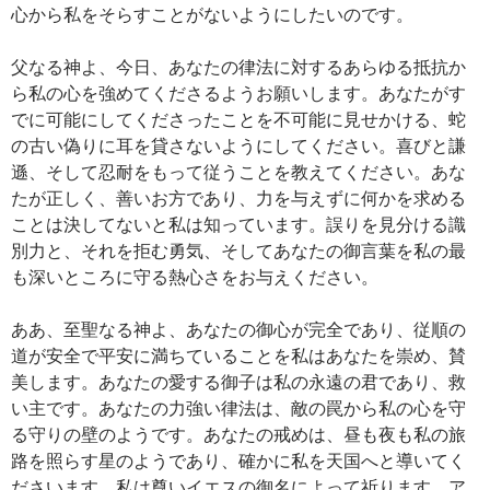
心から私をそらすことがないようにしたいのです。
父なる神よ、今日、あなたの律法に対するあらゆる抵抗か
ら私の心を強めてくださるようお願いします。あなたがす
でに可能にしてくださったことを不可能に見せかける、蛇
の古い偽りに耳を貸さないようにしてください。喜びと謙
遜、そして忍耐をもって従うことを教えてください。あな
たが正しく、善いお方であり、力を与えずに何かを求める
ことは決してないと私は知っています。誤りを見分ける識
別力と、それを拒む勇気、そしてあなたの御言葉を私の最
も深いところに守る熱心さをお与えください。
ああ、至聖なる神よ、あなたの御心が完全であり、従順の
道が安全で平安に満ちていることを私はあなたを崇め、賛
美します。あなたの愛する御子は私の永遠の君であり、救
い主です。あなたの力強い律法は、敵の罠から私の心を守
る守りの壁のようです。あなたの戒めは、昼も夜も私の旅
路を照らす星のようであり、確かに私を天国へと導いてく
ださいます。私は尊いイエスの御名によって祈ります。ア