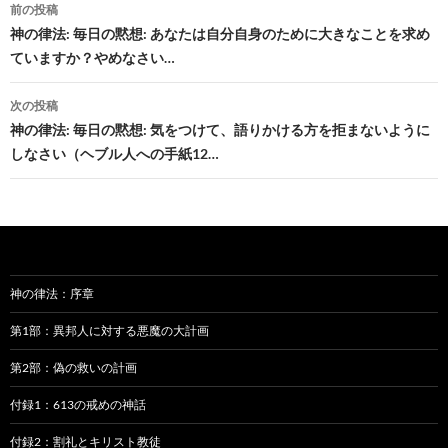
投
前の投稿
稿
神の律法: 毎日の黙想: あなたは自分自身のために大きなことを求め
ていますか？やめなさい…
ナ
ビ
次の投稿
神の律法: 毎日の黙想: 気をつけて、語りかける方を拒まないように
ゲ
しなさい（ヘブル人への手紙12…
ー
シ
ョ
ン
神の律法：序章
第1部：異邦人に対する悪魔の大計画
第2部：偽の救いの計画
付録1：613の戒めの神話
付録2：割礼とキリスト教徒