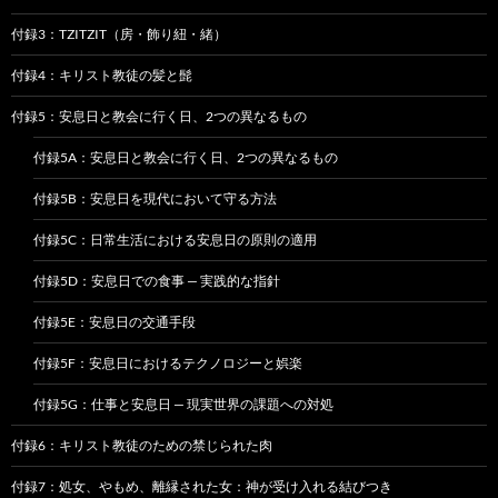
付録3：TZITZIT（房・飾り紐・緒）
付録4：キリスト教徒の髪と髭
付録5：安息日と教会に行く日、2つの異なるもの
付録5A：安息日と教会に行く日、2つの異なるもの
付録5B：安息日を現代において守る方法
付録5C：日常生活における安息日の原則の適用
付録5D：安息日での食事 — 実践的な指針
付録5E：安息日の交通手段
付録5F：安息日におけるテクノロジーと娯楽
付録5G：仕事と安息日 — 現実世界の課題への対処
付録6：キリスト教徒のための禁じられた肉
付録7：処女、やもめ、離縁された女：神が受け入れる結びつき