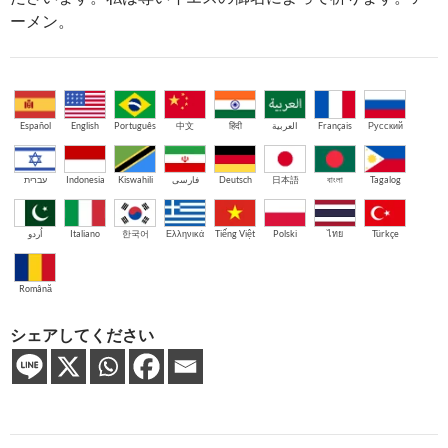
ーメン。
Español
English
Português
中文
हिंदी
العربية
Français
Русский
עברית
Indonesia
Kiswahili
فارسی
Deutsch
日本語
বাংলা
Tagalog
اُردو
Italiano
한국어
Ελληνικά
Tiếng Việt
Polski
ไทย
Türkçe
Română
シェアしてください