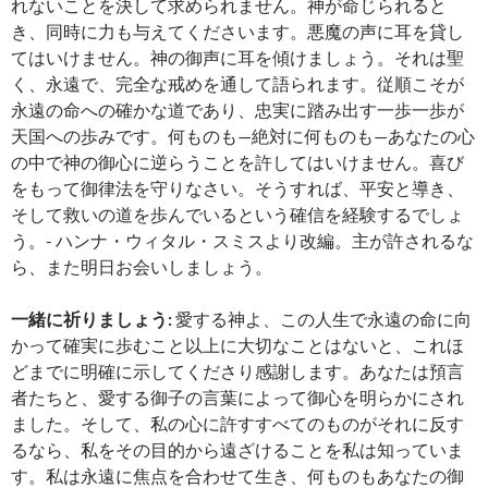
れないことを決して求められません。神が命じられると
き、同時に力も与えてくださいます。悪魔の声に耳を貸し
てはいけません。神の御声に耳を傾けましょう。それは聖
く、永遠で、完全な戒めを通して語られます。従順こそが
永遠の命への確かな道であり、忠実に踏み出す一歩一歩が
天国への歩みです。何ものも—絶対に何ものも—あなたの心
の中で神の御心に逆らうことを許してはいけません。喜び
をもって御律法を守りなさい。そうすれば、平安と導き、
そして救いの道を歩んでいるという確信を経験するでしょ
う。- ハンナ・ウィタル・スミスより改編。主が許されるな
ら、また明日お会いしましょう。
一緒に祈りましょう:
愛する神よ、この人生で永遠の命に向
かって確実に歩むこと以上に大切なことはないと、これほ
どまでに明確に示してくださり感謝します。あなたは預言
者たちと、愛する御子の言葉によって御心を明らかにされ
ました。そして、私の心に許すすべてのものがそれに反す
るなら、私をその目的から遠ざけることを私は知っていま
す。私は永遠に焦点を合わせて生き、何ものもあなたの御