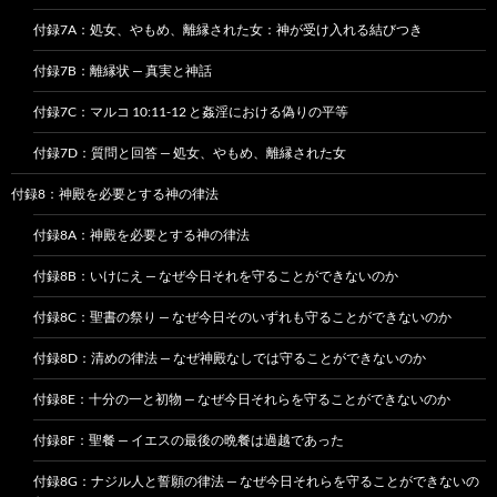
付録7A：処女、やもめ、離縁された女：神が受け入れる結びつき
付録7B：離縁状 — 真実と神話
付録7C：マルコ 10:11-12 と姦淫における偽りの平等
付録7D：質問と回答 — 処女、やもめ、離縁された女
付録8：神殿を必要とする神の律法
付録8A：神殿を必要とする神の律法
付録8B：いけにえ — なぜ今日それを守ることができないのか
付録8C：聖書の祭り — なぜ今日そのいずれも守ることができないのか
付録8D：清めの律法 — なぜ神殿なしでは守ることができないのか
付録8E：十分の一と初物 — なぜ今日それらを守ることができないのか
付録8F：聖餐 — イエスの最後の晩餐は過越であった
付録8G：ナジル人と誓願の律法 — なぜ今日それらを守ることができないの