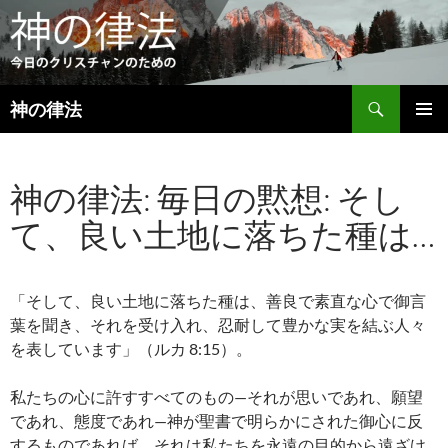
検
神の律法
索
コ
メインメ
ン
ニュー
テ
神の律法: 毎日の黙想: そし
ン
ツ
て、良い土地に落ちた種は…
へ
ス
キ
ッ
「そして、良い土地に落ちた種は、善良で素直な心で御言
プ
葉を聞き、それを受け入れ、忍耐して豊かな実を結ぶ人々
を表しています」（ルカ 8:15）。
私たちの心に許すすべてのもの—それが思いであれ、願望
であれ、態度であれ—神が聖書で明らかにされた御心に反
するものであれば、それは私たちを永遠の目的から遠ざけ