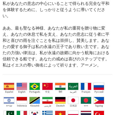
私があなたの意志の中心にいることで得られる完全な平和
を体験するために、しっかりと従うように導いてくださ
い。
ああ、最も聖なる神様、あなたが私の重荷を贈り物に変
え、あなたの休息で私を支え、あなたの意志に従う者に平
和と喜びの雨を注ぐことを私は崇拝し、賛美します。あな
たの愛する御子は私の永遠の王子であり救い主です。あな
たの力強い律法は、私が永遠の故郷に向かう航海における
信頼できる船です。あなたの戒めは喜びのステップです。
私はイエスの尊い御名によって祈ります、アーメン。
Español
English
Português
中文
हिंदी
العربية
Français
Русский
עברית
Indonesia
Kiswahili
فارسی
Deutsch
日本語
বাংলা
Tagalog