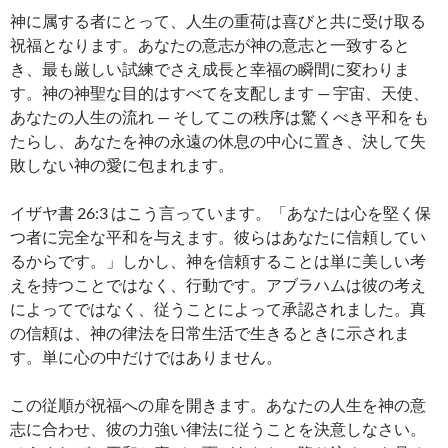
神に属する者にとって、人生の重荷は喜びと共に受け取る
祝福となります。あなたの意志が神の意志と一致すると
き、最も厳しい試練でさえ成長と幸福の瞬間に変わりま
す。神の神聖な目的はすべてを支配します — 宇宙、天使、
あなたの人生の流れ — そしてこの秩序は驚くべき平和をも
たらし、あなたを神の永遠の休息の中心に置き、決して失
敗しない神の愛に包まれます。
イザヤ書 26:3 はこう言っています。「あなたは心を堅く保
つ者に完全な平和を与えます。彼らはあなたに信頼してい
るからです。」しかし、神を信頼することは単に美しい考
えを持つことではなく、行動です。アブラハムは彼の考え
によってではなく、従うことによって承認されました。真
の信頼は、神の律法を日常生活で生きるときに示されま
す。単に心の中だけではありません。
この従順が祝福への扉を開きます。あなたの人生を神の意
志に合わせ、彼の力強い律法に従うことを決意しなさい。