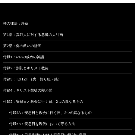
ョ
ン
神の律法：序章
第1部：異邦人に対する悪魔の大計画
第2部：偽の救いの計画
付録1：613の戒めの神話
付録2：割礼とキリスト教徒
付録3：TZITZIT（房・飾り紐・緒）
付録4：キリスト教徒の髪と髭
付録5：安息日と教会に行く日、2つの異なるもの
付録5A：安息日と教会に行く日、2つの異なるもの
付録5B：安息日を現代において守る方法
付録5C：日常生活における安息日の原則の適用