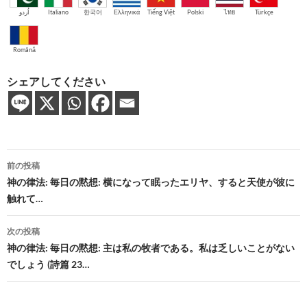
اُردو
Italiano
한국어
Ελληνικά
Tiếng Việt
Polski
ไทย
Türkçe
Română
シェアしてください
投
前の投稿
稿
神の律法: 毎日の黙想: 横になって眠ったエリヤ、すると天使が彼に
触れて…
ナ
ビ
次の投稿
神の律法: 毎日の黙想: 主は私の牧者である。私は乏しいことがない
ゲ
でしょう (詩篇 23…
ー
シ