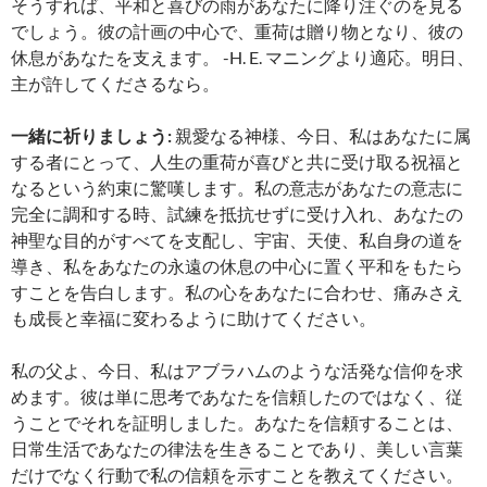
そうすれば、平和と喜びの雨があなたに降り注ぐのを見る
でしょう。彼の計画の中心で、重荷は贈り物となり、彼の
休息があなたを支えます。 -H. E. マニングより適応。明日、
主が許してくださるなら。
一緒に祈りましょう:
親愛なる神様、今日、私はあなたに属
する者にとって、人生の重荷が喜びと共に受け取る祝福と
なるという約束に驚嘆します。私の意志があなたの意志に
完全に調和する時、試練を抵抗せずに受け入れ、あなたの
神聖な目的がすべてを支配し、宇宙、天使、私自身の道を
導き、私をあなたの永遠の休息の中心に置く平和をもたら
すことを告白します。私の心をあなたに合わせ、痛みさえ
も成長と幸福に変わるように助けてください。
私の父よ、今日、私はアブラハムのような活発な信仰を求
めます。彼は単に思考であなたを信頼したのではなく、従
うことでそれを証明しました。あなたを信頼することは、
日常生活であなたの律法を生きることであり、美しい言葉
だけでなく行動で私の信頼を示すことを教えてください。