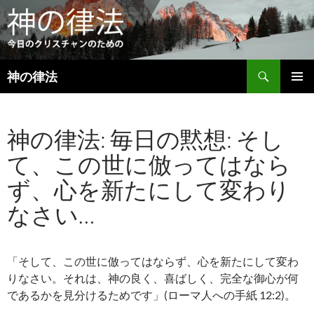
検
神の律法
索
コ
メインメ
ン
ニュー
テ
神の律法: 毎日の黙想: そし
ン
ツ
て、この世に倣ってはなら
へ
ス
ず、心を新たにして変わり
キ
ッ
なさい…
プ
「そして、この世に倣ってはならず、心を新たにして変わ
りなさい。それは、神の良く、喜ばしく、完全な御心が何
であるかを見分けるためです」(ローマ人への手紙 12:2)。