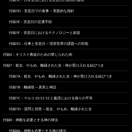
付録5D：安息日での食事 — 実践的な指針
付録5E：安息日の交通手段
付録5F：安息日におけるテクノロジーと娯楽
付録5G：仕事と安息日 — 現実世界の課題への対処
付録6：キリスト教徒のための禁じられた肉
付録7：処女、やもめ、離縁された女：神が受け入れる結びつき
付録7A：処女、やもめ、離縁された女：神が受け入れる結びつき
付録7B：離縁状 — 真実と神話
付録7C：マルコ 10:11-12 と姦淫における偽りの平等
付録7D：質問と回答 — 処女、やもめ、離縁された女
付録8：神殿を必要とする神の律法
付録8A：神殿を必要とする神の律法