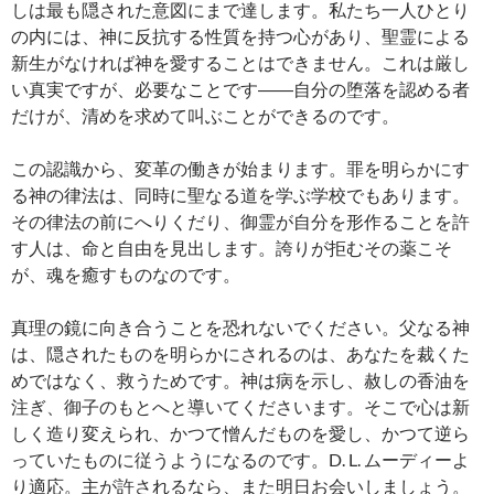
しは最も隠された意図にまで達します。私たち一人ひとり
の内には、神に反抗する性質を持つ心があり、聖霊による
新生がなければ神を愛することはできません。これは厳し
い真実ですが、必要なことです――自分の堕落を認める者
だけが、清めを求めて叫ぶことができるのです。
この認識から、変革の働きが始まります。罪を明らかにす
る神の律法は、同時に聖なる道を学ぶ学校でもあります。
その律法の前にへりくだり、御霊が自分を形作ることを許
す人は、命と自由を見出します。誇りが拒むその薬こそ
が、魂を癒すものなのです。
真理の鏡に向き合うことを恐れないでください。父なる神
は、隠されたものを明らかにされるのは、あなたを裁くた
めではなく、救うためです。神は病を示し、赦しの香油を
注ぎ、御子のもとへと導いてくださいます。そこで心は新
しく造り変えられ、かつて憎んだものを愛し、かつて逆ら
っていたものに従うようになるのです。D. L. ムーディーよ
り適応。主が許されるなら、また明日お会いしましょう。