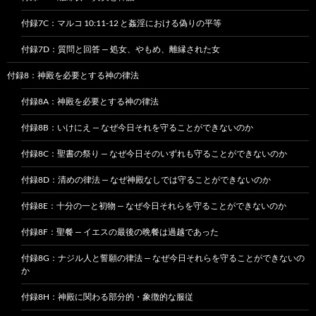
付録7C：マルコ 10:11-12 と姦淫における偽りの平等
付録7D：質問と回答 — 処女、やもめ、離縁された女
付録8：神殿を必要とする神の律法
付録8A：神殿を必要とする神の律法
付録8B：いけにえ — なぜ今日それを守ることができないのか
付録8C：聖書の祭り — なぜ今日そのいずれも守ることができないのか
付録8D：清めの律法 — なぜ神殿なしでは守ることができないのか
付録8E：十分の一と初物 — なぜ今日それらを守ることができないのか
付録8F：聖餐 — イエスの最後の晩餐は過越であった
付録8G：ナジル人と誓願の律法 — なぜ今日それらを守ることができないの
か
付録8H：神殿に関わる部分的・象徴的な服従