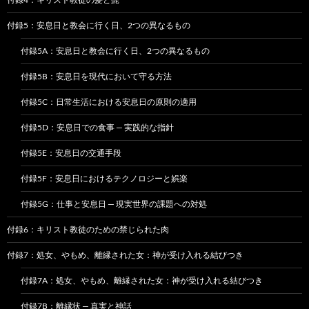
付録5：安息日と教会に行く日、2つの異なるもの
付録5A：安息日と教会に行く日、2つの異なるもの
付録5B：安息日を現代において守る方法
付録5C：日常生活における安息日の原則の適用
付録5D：安息日での食事 — 実践的な指針
付録5E：安息日の交通手段
付録5F：安息日におけるテクノロジーと娯楽
付録5G：仕事と安息日 — 現実世界の課題への対処
付録6：キリスト教徒のための禁じられた肉
付録7：処女、やもめ、離縁された女：神が受け入れる結びつき
付録7A：処女、やもめ、離縁された女：神が受け入れる結びつき
付録7B：離縁状 — 真実と神話