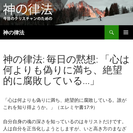
検
神の律法
索
コ
メインメ
ン
ニュー
テ
神の律法: 毎日の黙想: 「心は
ン
ツ
何よりも偽りに満ち、絶望
へ
ス
的に腐敗している…」
キ
ッ
プ
「心は何よりも偽りに満ち、絶望的に腐敗している。誰が
これを知り得ようか。」（エレミヤ書17:9）
自分自身の魂の深さを知っているのはキリストだけです。
人は自分を正当化しようとしますが、いと高き方のまなざ