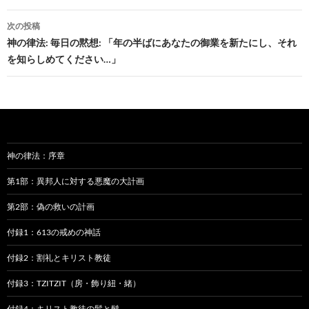
ナ
ビ
次の投稿
神の律法: 毎日の黙想: 「年の半ばにあなたの御業を新たにし、それ
ゲ
を知らしめてください…」
ー
シ
ョ
ン
神の律法：序章
第1部：異邦人に対する悪魔の大計画
第2部：偽の救いの計画
付録1：613の戒めの神話
付録2：割礼とキリスト教徒
付録3：TZITZIT（房・飾り紐・緒）
付録4：キリスト教徒の髪と髭