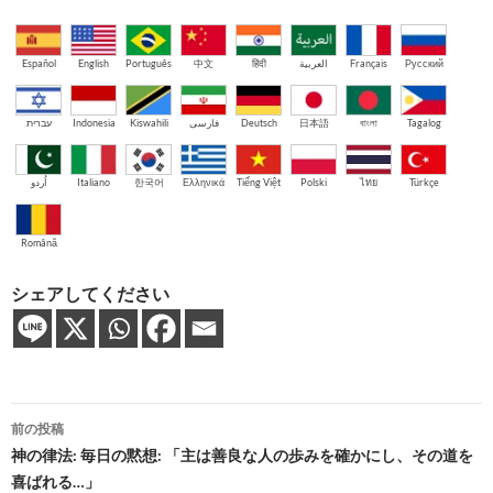
Español
English
Português
中文
हिंदी
العربية
Français
Русский
עברית
Indonesia
Kiswahili
فارسی
Deutsch
日本語
বাংলা
Tagalog
اُردو
Italiano
한국어
Ελληνικά
Tiếng Việt
Polski
ไทย
Türkçe
Română
シェアしてください
投
前の投稿
稿
神の律法: 毎日の黙想: 「主は善良な人の歩みを確かにし、その道を
喜ばれる…」