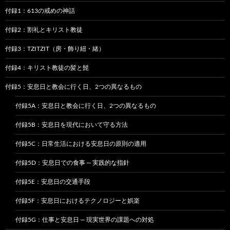
付録1：613の戒めの神話
付録2：割礼とキリスト教徒
付録3：TZITZIT（房・飾り紐・緒）
付録4：キリスト教徒の髪と髭
付録5：安息日と教会に行く日、2つの異なるもの
付録5A：安息日と教会に行く日、2つの異なるもの
付録5B：安息日を現代において守る方法
付録5C：日常生活における安息日の原則の適用
付録5D：安息日での食事 — 実践的な指針
付録5E：安息日の交通手段
付録5F：安息日におけるテクノロジーと娯楽
付録5G：仕事と安息日 — 現実世界の課題への対処