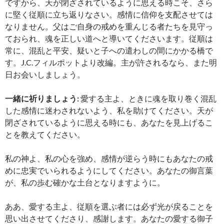
ですから、天が閉ざされているように思える時こそ、さら
に堅く従順に立ち返りなさい。感情に信仰を支配させては
なりません。父はご自身の戒めを重んじる者たちを見守っ
ておられ、魂を正しい道へと導いてくださいます。従順は
常に、混乱と平安、疑いと子への遣わしの間にかかる橋で
す。J.C.フィルポットより改編。主が許されるなら、また明
日お会いしましょう。
一緒に祈りましょう:
愛する主よ、ときに魂を取り巻く混乱
した感情に迷わされないよう、私を助けてください。天が
閉ざされているように思える時にも、あなたを見上げるこ
とを教えてください。
私の神よ、私の心を強め、感情が逆らう時にもあなたの戒
めに忠実でいられるようにしてください。あなたの御言葉
が、私の歩む確かな土台となりますように。
ああ、愛する主よ、従順を選ぶ者には必ず光が戻ることを
思い出させてくださり、感謝します。あなたの愛する御子