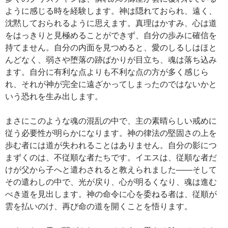
ように感じる時を経験します。神は隠れておられ、遠く、
沈黙しておられるように思えます。真理はかすみ、心は道
をはっきりと見極めることができず、自分の歩みに確信を
持てません。自分の内面を見つめると、愛のしるしはほと
んどなく、弱さや堕落の跡ばかりが目立ち、魂は落ち込み
ます。自分に有利な点よりも不利な点の方が多く感じら
れ、それが神が完全に遠ざかってしまったのではないかと
いう恐れを生み出します。
まさにこのような魂の混乱の中で、主の素晴らしい戒めに
従う必要性が明らかになります。神の律法の堅固さの上を
歩む者には道が失われることはありません。自分の影につ
まずくのは、不従順な者たちです。イエスは、従順な者だ
けが父から子へと遣わされると教えられました――そして
その遣わしの中で、光が戻り、心が明るくなり、魂は進む
べき道を見出します。神の命令に心を委ねる者は、従順が
雲を払いのけ、再び命の道を開くことを悟ります。