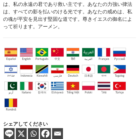
は、私の永遠の君であり救い主です。あなたの力強い律法
は、すべての影を払いのける光です。あなたの戒めは、私
の魂が平安を見出す堅固な道です。尊きイエスの御名によ
って祈ります。アーメン。
Español
English
Português
中文
हिंदी
العربية
Français
Русский
עברית
Indonesia
Kiswahili
فارسی
Deutsch
日本語
বাংলা
Tagalog
اُردو
Italiano
한국어
Ελληνικά
Tiếng Việt
Polski
ไทย
Türkçe
Română
シェアしてください