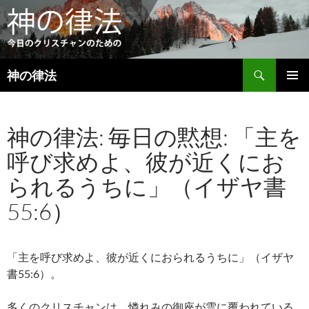
検
神の律法
索
コ
メインメ
ン
ニュー
テ
神の律法: 毎日の黙想: 「主を
ン
ツ
呼び求めよ、彼が近くにお
へ
ス
られるうちに」（イザヤ書
キ
ッ
55:6）
プ
「主を呼び求めよ、彼が近くにおられるうちに」（イザヤ
書55:6）。
多くのクリスチャンは、憐れみの御座が雲に覆われている