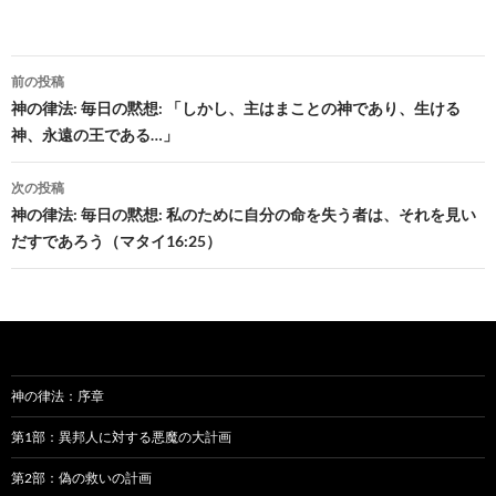
投
前の投稿
稿
神の律法: 毎日の黙想: 「しかし、主はまことの神であり、生ける
神、永遠の王である…」
ナ
ビ
次の投稿
神の律法: 毎日の黙想: 私のために自分の命を失う者は、それを見い
ゲ
だすであろう（マタイ16:25）
ー
シ
ョ
ン
神の律法：序章
第1部：異邦人に対する悪魔の大計画
第2部：偽の救いの計画