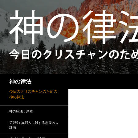
検
神の律法
索
今日のクリスチャンのための
神の律法
神の律法：序章
第1部：異邦人に対する悪魔の大
計画