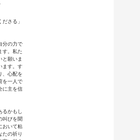
…
くださる」
自分の力で
ます。私た
いと願いま
います。す
り、心配を
荷を一人で
全に主を信
あるかもし
の叫びを聞
において粘
なたの祈り