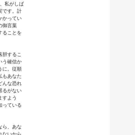
、私がしば
実です。計
かかってい
の御言葉
することを
落胆するこ
いう確信か
うに。従順
私もあなた
どんな恐れ
揺るがない
ますよう
知っている
なら、あな
れないから