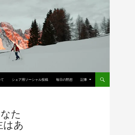
へスキップ
いて
シェア用ソーシャル投稿
毎日の黙想
記事
あなた
主はあ