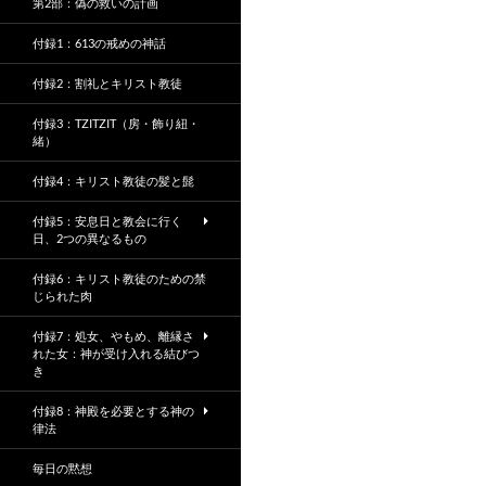
第2部：偽の救いの計画
付録1：613の戒めの神話
付録2：割礼とキリスト教徒
付録3：TZITZIT（房・飾り紐・
緒）
付録4：キリスト教徒の髪と髭
付録5：安息日と教会に行く
日、2つの異なるもの
付録6：キリスト教徒のための禁
じられた肉
付録7：処女、やもめ、離縁さ
れた女：神が受け入れる結びつ
き
付録8：神殿を必要とする神の
律法
毎日の黙想