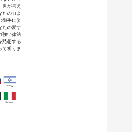
、世が与え
なたの力よ
の御手に委
なたの愛す
力強い律法
を黙想する
って祈りま
й
עברית
Italiano