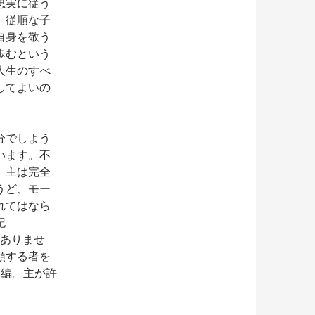
忠実に従う
。従順な子
自身を敬う
歩むという
人生のすべ
してよいの
分でしよう
います。不
、主は完全
うど、モー
れてはなら
記
はありませ
頼する者を
り改編。主が許