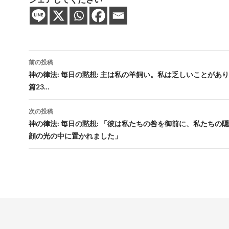
投
前の投稿
稿
神の律法: 毎日の黙想: 主は私の羊飼い。私は乏しいことがあ
篇23…
ナ
ビ
次の投稿
神の律法: 毎日の黙想: 「彼は私たちの咎を御前に、私たちの
ゲ
顔の光の中に置かれました」
ー
シ
ョ
ン