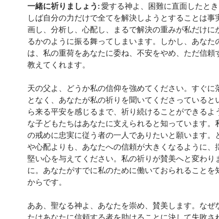
一緒に祈りましょう:
愛する神よ、困難に直面したとき
しば自分の力だけで全てを解決しようとすることは事
画し、分析し、心配し、まるで解決の重みが私だけに
るかのように振る舞ってしまいます。しかし、あなた
は、私の重荷をあなたに委ね、不安をやめ、ただ信頼
教えてくれます。
天の父よ、どうか私の信仰を強めてください。すぐに
となく、あなたが私の祈りを聞いてくださっていると
ら来る平安を感じるまで、祈り続けることができるよ
な子どもたちはあなたに支えられると知っています。
の戒めに忠実に従う者の一人でありたいと願います。
や心配よりも、あなたへの信頼が大きくなるように、
堅い心を与えてください。私の祈りが賛美へと変わり
に。あなたがすでに私のために働いておられることを
からです。
ああ、聖なる神よ、あなたを崇め、賛美します。なぜ
たはあなたに信頼する者を助けることに決して失敗さ