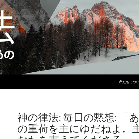
コンテンツ
私たちにつ
神の律法: 毎日の黙想: 「
の重荷を主にゆだねよ。