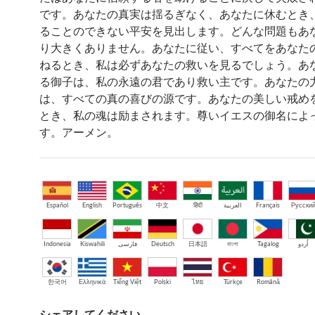
です。あなたの真実は揺るぎなく、あなたに休むとき
ることのできない平安を見出します。どんな問題もあ
り大きくありません。あなたに従い、すべてをあなた
ねるとき、私は必ずあなたの救いを見るでしょう。あ
る御子は、私の永遠の君であり救い主です。あなたの
は、すべての真の喜びの源です。あなたの美しい戒め
とき、私の魂は励まされます。尊いイエスの御名によ
す。アーメン。
Español
English
Português
中文
हिंदी
العربية
Français
Русски
Indonesia
Kiswahili
فارسی
Deutsch
日本語
বাংলা
Tagalog
اُردو
한국어
Ελληνικά
Tiếng Việt
Polski
ไทย
Türkçe
Română
シェアしてください