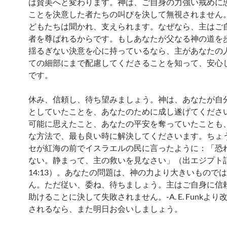
は賛美へと変わります。神は、ご自身の力強い戒めに
ことを決意した者たちの叫びを決して無視されません
どもたちは聞かれ、支えられます。なぜなら、主はご
者を尊ばれるからです。もしあなたが父なる神の道を
揺るぎない決意を心に持っているなら、主があなたの
ての細部にまで配慮してくださることを知って、安心
です。
休み、信頼し、待ち望みましょう。神は、あなたが自
としていたことを、あなたのために成し遂げてくださ
可能に思えたこと、あなたの平安を奪っていたことも
な方法で、最も良い時に解決してくださいます。ちょ
セが紅海の前でイスラエルの民に言ったように：「恐
ない。静まって、主の救いを見なさい」（出エジプト
14:13）。あなたの問題は、神の力より大きいもので
ん。ただ従い、委ね、待ちましょう。主はご自身に信
助けることに決して失敗されません。-A. E. Funkよ
されるなら、また明日お会いしましょう。