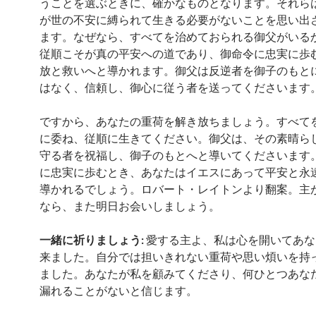
うことを選ぶときに、確かなものとなります。それら
が世の不安に縛られて生きる必要がないことを思い出
ます。なぜなら、すべてを治めておられる御父がいる
従順こそが真の平安への道であり、御命令に忠実に歩
放と救いへと導かれます。御父は反逆者を御子のもと
はなく、信頼し、御心に従う者を送ってくださいます
ですから、あなたの重荷を解き放ちましょう。すべて
に委ね、従順に生きてください。御父は、その素晴ら
守る者を祝福し、御子のもとへと導いてくださいます
に忠実に歩むとき、あなたはイエスにあって平安と永
導かれるでしょう。ロバート・レイトンより翻案。主
なら、また明日お会いしましょう。
一緒に祈りましょう:
愛する主よ、私は心を開いてあな
来ました。自分では担いきれない重荷や思い煩いを持
ました。あなたが私を顧みてくださり、何ひとつあな
漏れることがないと信じます。