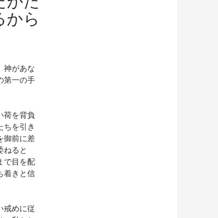
たがた
るから
。神があな
の第一の手
い荷を背負
たちを引き
を御前に差
委ねると
まで目を配
ち着きと信
い戒めに従