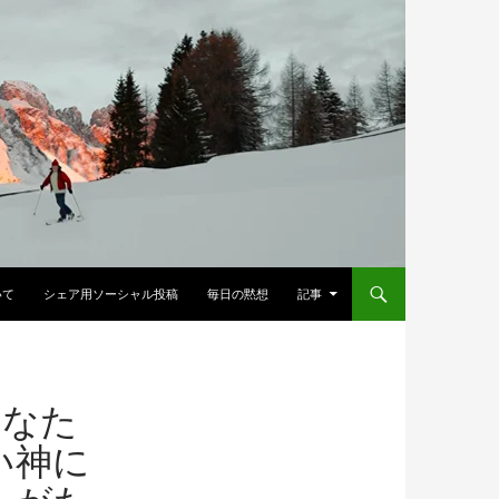
へスキップ
いて
シェア用ソーシャル投稿
毎日の黙想
記事
あなた
い神に