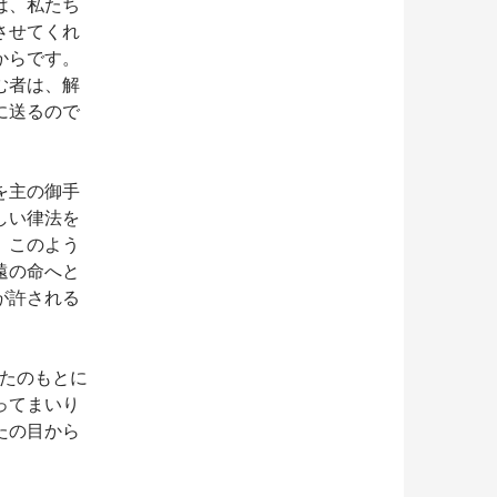
は、私たち
させてくれ
からです。
む者は、解
に送るので
。
を主の御手
しい律法を
。このよう
遠の命へと
が許される
たのもとに
ってまいり
たの目から