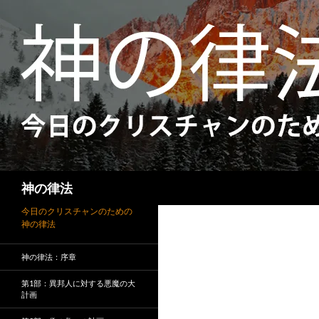
検
神の律法
索
今日のクリスチャンのための
神の律法
神の律法：序章
第1部：異邦人に対する悪魔の大
計画