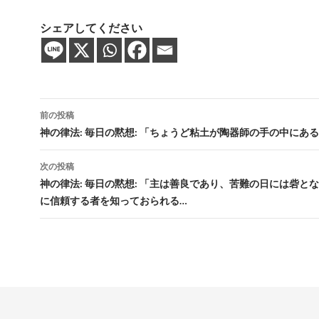
シェアしてください
投
前の投稿
稿
神の律法: 毎日の黙想: 「ちょうど粘土が陶器師の手の中にあ
ナ
次の投稿
ビ
神の律法: 毎日の黙想: 「主は善良であり、苦難の日には砦と
に信頼する者を知っておられる…
ゲ
ー
シ
ョ
ン