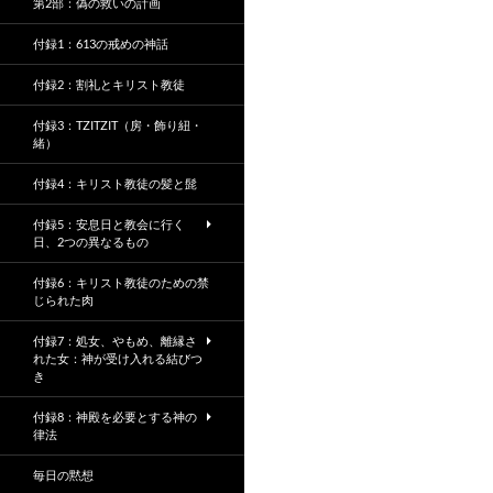
第2部：偽の救いの計画
付録1：613の戒めの神話
付録2：割礼とキリスト教徒
付録3：TZITZIT（房・飾り紐・
緒）
付録4：キリスト教徒の髪と髭
付録5：安息日と教会に行く
日、2つの異なるもの
付録6：キリスト教徒のための禁
じられた肉
付録7：処女、やもめ、離縁さ
れた女：神が受け入れる結びつ
き
付録8：神殿を必要とする神の
律法
毎日の黙想