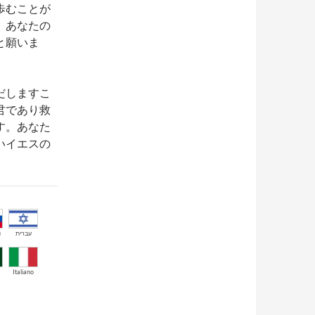
歩むことが
、あなたの
と願いま
だしますこ
君であり救
す。あなた
いイエスの
й
עברית
Italiano