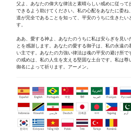
父よ、あなたの偉大な律法と素晴らしい戒めに従って
できるよう助けてください。私の心配をあなたに委ね
道が完全であることを知って、平安のうちに生きたい
す。
ああ、愛する神よ、あなたのうちに私は安らぎを見い
とを感謝します。あなたの愛する御子は、私の永遠の
い主です。あなたの力強い律法は魂の平安の避け所で
の戒めは、私の人生を支える堅固な土台です。私は尊
御名によって祈ります。アーメン。
Español
English
Português
中文
हिंदी
العربية
Français
Русски
Indonesia
Kiswahili
فارسی
Deutsch
日本語
বাংলা
Tagalog
اُردو
한국어
Ελληνικά
Tiếng Việt
Polski
ไทย
Türkçe
Română